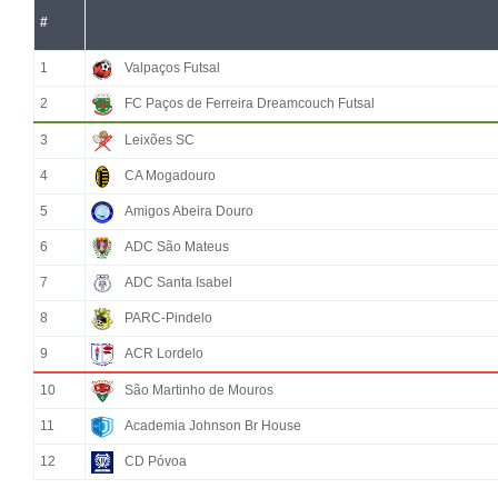
#
1
Valpaços Futsal
2
FC Paços de Ferreira Dreamcouch Futsal
3
Leixões SC
4
CA Mogadouro
5
Amigos Abeira Douro
6
ADC São Mateus
7
ADC Santa Isabel
8
PARC-Pindelo
9
ACR Lordelo
10
São Martinho de Mouros
11
Academia Johnson Br House
12
CD Póvoa