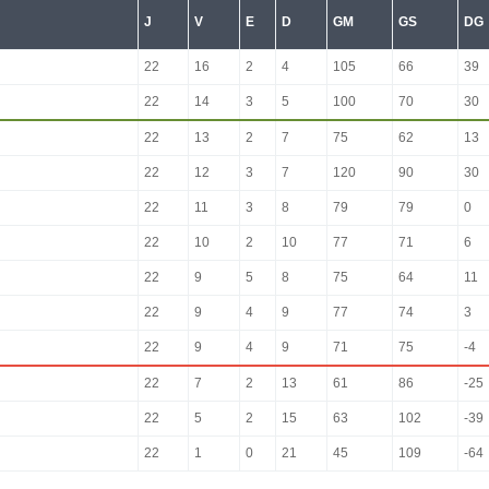
J
V
E
D
GM
GS
DG
22
16
2
4
105
66
39
22
14
3
5
100
70
30
22
13
2
7
75
62
13
22
12
3
7
120
90
30
22
11
3
8
79
79
0
22
10
2
10
77
71
6
22
9
5
8
75
64
11
22
9
4
9
77
74
3
22
9
4
9
71
75
-4
22
7
2
13
61
86
-25
22
5
2
15
63
102
-39
22
1
0
21
45
109
-64