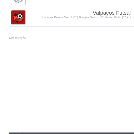
Valpaços Futsal
Domingos Pereira "Pisco" (26) Douglas Santos (27) Rúben Pinho (32,21)
Classificacão