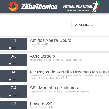
22ª JORNADA
Amigos Abeira Douro
4-1
Rúben Sousa (11)
ACR Lordelo
0-3
Miguel Maio (9) João Azevedo (26) João Ribeiro (39)
FC Paços de Ferreira Dreamcouch Futsa
3-8
Paulo Alves (15) Pedro Carneiro (16) Bernardo Dias (18) Fábio Coelho (34,2) V
Campos (35) Luís Miguel Leal (38,6)
São Martinho de Mouros
7-4
Jorge Nunes (1) João Ferreira (33,36) Pedro Camargo (38)
Leixões SC
4-2
Gonçalo Santos (19,4)