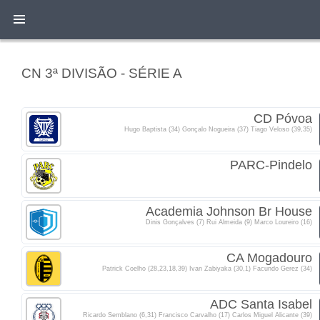
CN 3ª DIVISÃO - SÉRIE A
CD Póvoa
Hugo Baptista (34) Gonçalo Nogueira (37) Tiago Veloso (39,35)
PARC-Pindelo
Academia Johnson Br House
Dinis Gonçalves (7) Rui Almeida (9) Marco Loureiro (16)
CA Mogadouro
Patrick Coelho (28,23,18,39) Ivan Zabiyaka (30,1) Facundo Gerez (34)
ADC Santa Isabel
Ricardo Semblano (6,31) Francisco Carvalho (17) Carlos Miguel Alicante (39)