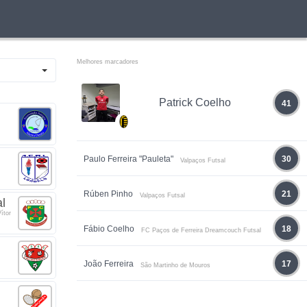
Melhores marcadores
Patrick Coelho
41
Paulo Ferreira "Pauleta"
30
Valpaços Futsal
Rúben Pinho
21
Valpaços Futsal
l
ítor
Fábio Coelho
18
FC Paços de Ferreira Dreamcouch Futsal
João Ferreira
17
São Martinho de Mouros