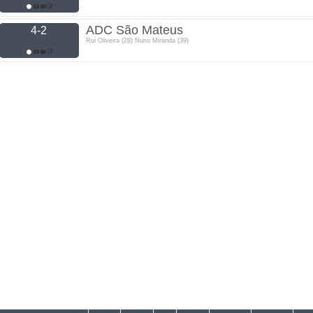
ADC São Mateus
4-2
Rui Oliveira (28) Nuno Miranda (39)