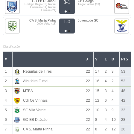
GD EB D. João I
CB Golegã
3-1
Rodrigo Rego (10) Rafael
Tiago Santos (13)
Guerreiro (14) Rafael
Ferreira (24)
CA S. Marta Pinhal
Juventude SC
1-0
João Velez (18)
Classificacão
#
J
V
E
D
PTS
1
Reguilas de Tires
22
17
2
3
53
2
Albufeira Futsal
22
16
4
2
52
3
MTBA
22
15
3
4
48
4
Cdr Os Vinhais
22
12
6
4
42
5
SC Vila Verde
22
10
3
9
33
6
GD EB D. João I
22
8
4
10
28
7
CA S. Marta Pinhal
22
8
2
12
26