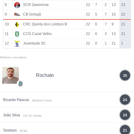
8
SCR Gaeirense
22
7
2
13
23
9
CB Golegã
22
5
7
10
22
10
CRC Quinta dos Lombos B
22
6
7
9
21
11
CCD Casal Velho
22
6
3
13
21
12
Juventude SC
22
0
1
21
1
Melhores marcadores
Rochato
35
Ricardo Páscoa
24
Albufeira Futsal
João Silva
24
Cdr Os Vinhais
Tonilson
21
MTBA