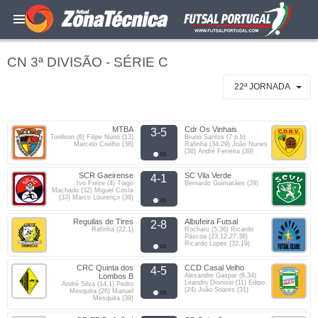
CN 3ª DIVISÃO - SÉRIE C
22ª JORNADA
MTBA
Cdr Os Vinhais
3-5
Tonilson (6) Filipe Nuno (13)
Bruno Santos (7 p.b)
Marcelo Coelho (38)
Rafinha (34,29) João Nunes
(38) André Ferreira (39)
SCR Gaeirense
SC Vila Verde
4-1
Ivo Freire (4) Tiago
Bernardo Guimarães (29)
Machado (32) Miguel Costa
(33) Marco Lourenço (39)
Reguilas de Tires
Albufeira Futsal
2-8
Rafinha (22,1)
Rochato (5,36) Ricardo
Páscoa (23,12,27,38)
Ricardo Lopes (32,19)
CRC Quinta dos
CCD Casal Velho
4-5
Lombos B
Alexandre Gaspar (6,34)
Leandro Dionisio (11) Edipo
André Silva (14,1) Pedro
(24) João Soares (31)
Mesquita (26) Manuel
Mesquita (39)