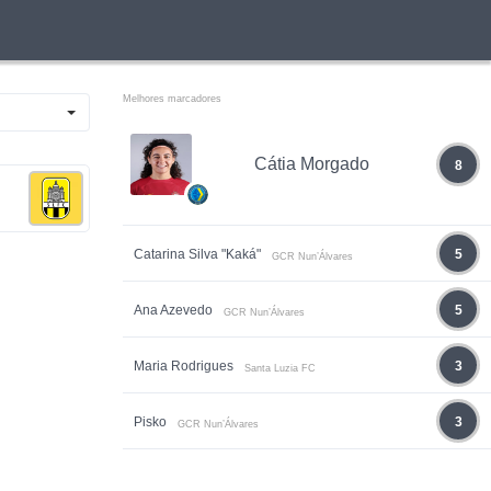
Melhores marcadores
Cátia Morgado
8
Catarina Silva "Kaká"
5
GCR Nun’Álvares
Ana Azevedo
5
GCR Nun’Álvares
Maria Rodrigues
3
Santa Luzia FC
Pisko
3
GCR Nun’Álvares