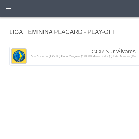
LIGA FEMININA PLACARD - PLAY-OFF
GCR Nun’Álvares
Ana Azevedo (1,27,33) Cátia Morgado (1,36,38) Jana Godoi (6) Lidia Moreira (35)