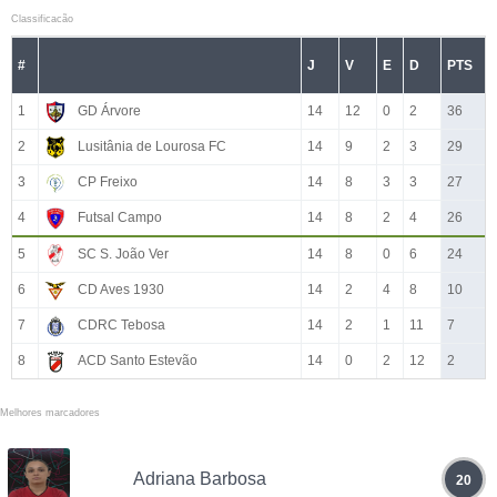
Classificacão
#
J
V
E
D
PTS
1
GD Árvore
14
12
0
2
36
2
Lusitânia de Lourosa FC
14
9
2
3
29
3
CP Freixo
14
8
3
3
27
4
Futsal Campo
14
8
2
4
26
5
SC S. João Ver
14
8
0
6
24
6
CD Aves 1930
14
2
4
8
10
7
CDRC Tebosa
14
2
1
11
7
8
ACD Santo Estevão
14
0
2
12
2
Melhores marcadores
Adriana Barbosa
20