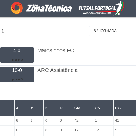
 1
6.ª JORNADA
Matosinhos FC
4-0
ARC Assistência
10-0
J
V
E
D
GM
GS
DG
6
6
0
0
42
1
41
6
3
0
3
17
12
5