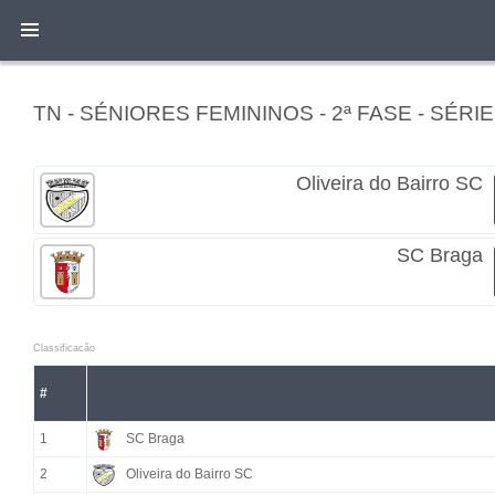
TN - SÉNIORES FEMININOS - 2ª FASE - SÉRIE
Oliveira do Bairro SC
SC Braga
Classificacão
#
1
SC Braga
2
Oliveira do Bairro SC