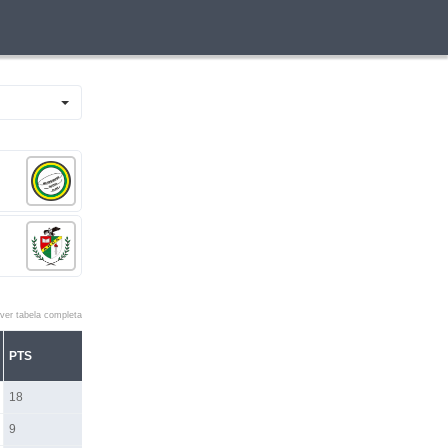
ver tabela completa
PTS
18
9