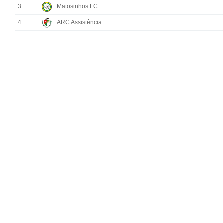
3
Matosinhos FC
4
ARC Assistência