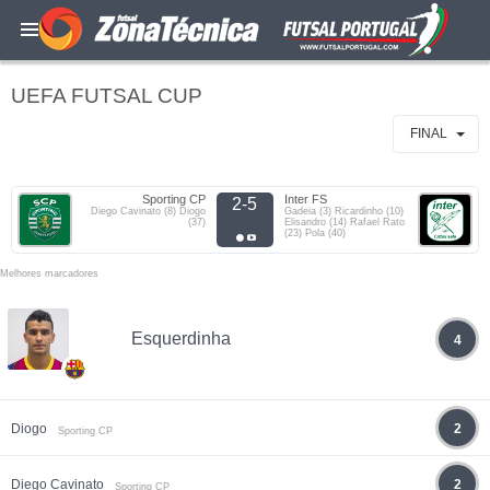
UEFA FUTSAL CUP
FINAL
Sporting CP
Inter FS
2-5
Diego Cavinato (8) Diogo
Gadeia (3) Ricardinho (10)
(37)
Elisandro (14) Rafael Rato
(23) Pola (40)
Melhores marcadores
Esquerdinha
4
Diogo
2
Sporting CP
Diego Cavinato
2
Sporting CP