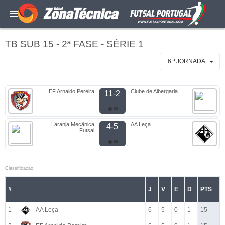
TB SUB 15 - 2ª FASE - SÉRIE 1
6.ª JORNADA
EF Arnaldo Pereira
Clube de Albergaria
11-2
Laranja Mecânica
AA Leça
4-5
Futsal
Classificacão
#
J
V
E
D
PTS
1
AA Leça
6
5
0
1
15