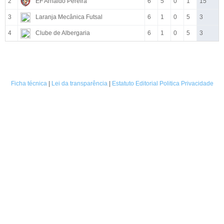
2
EF Arnaldo Pereira
6
5
0
1
15
3
Laranja Mecânica Futsal
6
1
0
5
3
4
Clube de Albergaria
6
1
0
5
3
Ficha técnica
|
Lei da transparência
|
Estatuto Editorial
Politica Privacidade