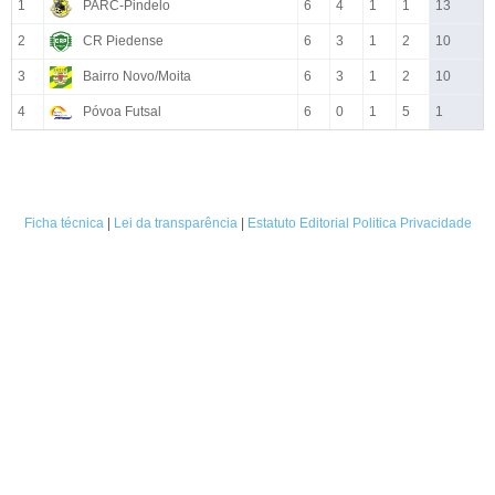
1
PARC-Pindelo
6
4
1
1
13
2
CR Piedense
6
3
1
2
10
3
Bairro Novo/Moita
6
3
1
2
10
4
Póvoa Futsal
6
0
1
5
1
Ficha técnica
|
Lei da transparência
|
Estatuto Editorial
Politica Privacidade