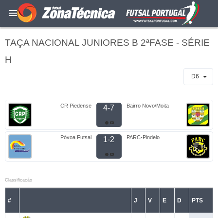
TAÇA NACIONAL JUNIORES B 2ªFASE - SÉRIE
H
D6
CR Piedense
Bairro Novo/Moita
4-7
Póvoa Futsal
PARC-Pindelo
1-2
Classificacão
#
J
V
E
D
PTS