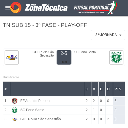
TN SUB 15 - 3ª FASE - PLAY-OFF
3.ª JORNADA
GDCP Vila São
SC Porto Santo
2-5
Sebastião
Classificacão
#
J
V
E
D
PTS
1
EF Arnaldo Pereira
2
2
0
0
6
2
SC Porto Santo
2
1
0
1
3
3
GDCP Vila São Sebastião
2
0
0
2
0