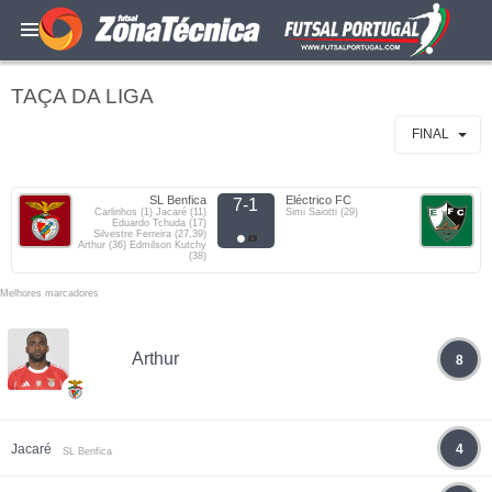
TAÇA DA LIGA
FINAL
SL Benfica
Eléctrico FC
7-1
Carlinhos (1) Jacaré (11)
Simi Saiotti (29)
Eduardo Tchuda (17)
Silvestre Ferreira (27,39)
Arthur (36) Edmilson Kutchy
(38)
Melhores marcadores
Arthur
8
Jacaré
4
SL Benfica