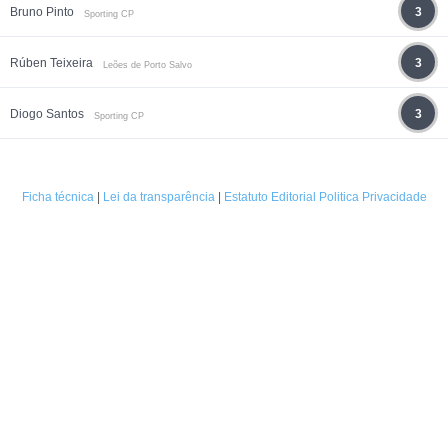
Bruno Pinto
3
Sporting CP
Rúben Teixeira
3
Leões de Porto Salvo
Diogo Santos
3
Sporting CP
Ficha técnica
|
Lei da transparência
|
Estatuto Editorial
Politica Privacidade