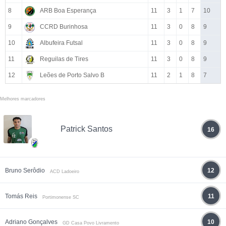
8
ARB Boa Esperança
11
3
1
7
10
9
CCRD Burinhosa
11
3
0
8
9
10
Albufeira Futsal
11
3
0
8
9
11
Reguilas de Tires
11
3
0
8
9
12
Leões de Porto Salvo B
11
2
1
8
7
Melhores marcadores
Patrick Santos
16
Bruno Serôdio
12
ACD Ladoeiro
Tomás Reis
11
Portimonense SC
Adriano Gonçalves
10
GD Casa Povo Livramento