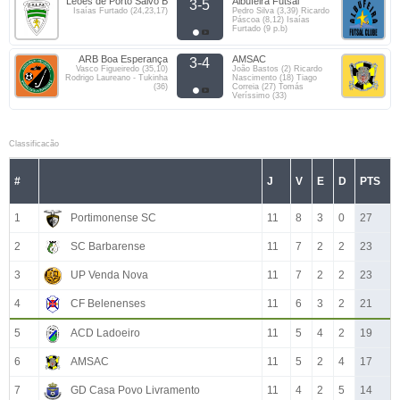
Leões de Porto Salvo B
Albufeira Futsal
3-5
Isaías Furtado (24,23,17)
Pedro Silva (3,39) Ricardo
Páscoa (8,12) Isaías
Furtado (9 p.b)
ARB Boa Esperança
AMSAC
3-4
Vasco Figueiredo (35,10)
João Bastos (2) Ricardo
Rodrigo Laureano - Tukinha
Nascimento (18) Tiago
(36)
Correia (27) Tomás
Veríssimo (33)
Classificacão
#
J
V
E
D
PTS
1
Portimonense SC
11
8
3
0
27
2
SC Barbarense
11
7
2
2
23
3
UP Venda Nova
11
7
2
2
23
4
CF Belenenses
11
6
3
2
21
5
ACD Ladoeiro
11
5
4
2
19
6
AMSAC
11
5
2
4
17
7
GD Casa Povo Livramento
11
4
2
5
14