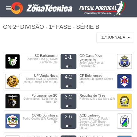
CN 2ª DIVISÃO - 1ª FASE - SÉRIE B
11ª JORNADA
SC Barbarense
GD Casa Povo
2-1
Aderson Filho (8) David
Livramento
Fontoura (28)
João Paulo Ramos
Perdigão (30)
UP Venda Nova
CF Belenenses
4-2
Sandro Silva (2) Quintela
Marinho (4) Rúben Gomes
(28,26) Rodrigo Lemos (36)
(38)
Portimonense SC
Reguilas de Tires
3-2
Gabriel Boas (8,36) Tomás
Rafinha (27) João Silva (37)
Reis (39)
CCRD Burinhosa
ACD Ladoeiro
2-6
Pedro Coelho (17) Romário
Daniel Silva (12) Paulo
(39)
Zongo (14,27) Bruno
Serôdio (22) Kaiky Brum
(28,13)