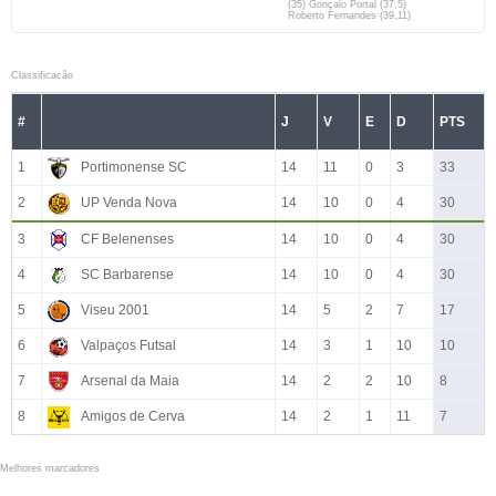
(35) Gonçalo Portal (37,5)
Roberto Fernandes (39,11)
Classificacão
#
J
V
E
D
PTS
1
Portimonense SC
14
11
0
3
33
2
UP Venda Nova
14
10
0
4
30
3
CF Belenenses
14
10
0
4
30
4
SC Barbarense
14
10
0
4
30
5
Viseu 2001
14
5
2
7
17
6
Valpaços Futsal
14
3
1
10
10
7
Arsenal da Maia
14
2
2
10
8
8
Amigos de Cerva
14
2
1
11
7
Melhores marcadores