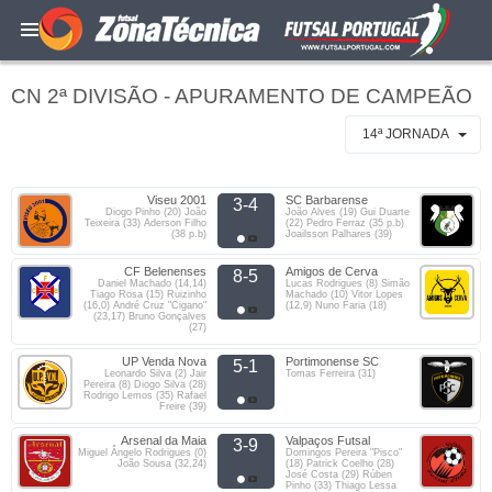
CN 2ª DIVISÃO - APURAMENTO DE CAMPEÃO
14ª JORNADA
Viseu 2001
SC Barbarense
3-4
Diogo Pinho (20) João
João Alves (19) Gui Duarte
Teixeira (33) Aderson Filho
(22) Pedro Ferraz (35 p.b)
(38 p.b)
Joailsson Palhares (39)
CF Belenenses
Amigos de Cerva
8-5
Daniel Machado (14,14)
Lucas Rodrigues (8) Simão
Tiago Rosa (15) Ruizinho
Machado (10) Vitor Lopes
(16,0) André Cruz "Cigano"
(12,9) Nuno Faria (18)
(23,17) Bruno Gonçalves
(27)
UP Venda Nova
Portimonense SC
5-1
Leonardo Silva (2) Jair
Tomas Ferreira (31)
Pereira (8) Diogo Silva (28)
Rodrigo Lemos (35) Rafael
Freire (39)
Arsenal da Maia
Valpaços Futsal
3-9
Miguel Ângelo Rodrigues (0)
Domingos Pereira "Pisco"
João Sousa (32,24)
(18) Patrick Coelho (28)
José Costa (29) Rúben
Pinho (33) Thiago Lessa