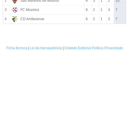
2
São Martinho de Mouros
6
3
1
2
10
3
FC Mozelos
6
2
1
3
7
4
CD Arrifanense
6
2
1
3
7
Ficha técnica
|
Lei da transparência
|
Estatuto Editorial
Politica Privacidade