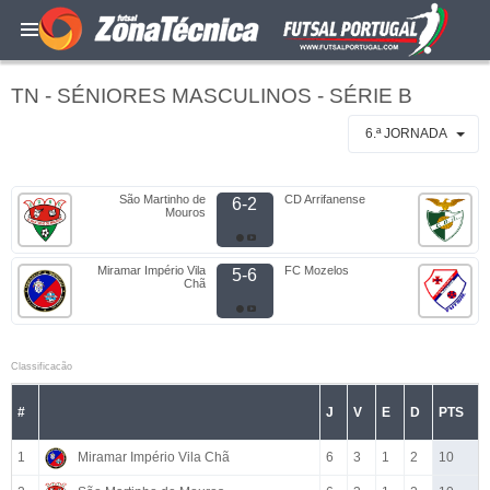
TN - SÉNIORES MASCULINOS - SÉRIE B
6.ª JORNADA
São Martinho de
CD Arrifanense
6-2
Mouros
Miramar Império Vila
FC Mozelos
5-6
Chã
Classificacão
#
J
V
E
D
PTS
1
Miramar Império Vila Chã
6
3
1
2
10