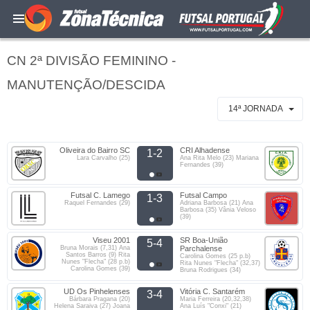
CN 2ª DIVISÃO FEMININO -
MANUTENÇÃO/DESCIDA
14ª JORNADA
Oliveira do Bairro SC
CRI Alhadense
1-2
Lara Carvalho (25)
Ana Rita Melo (23) Mariana
Fernandes (39)
Futsal C. Lamego
Futsal Campo
1-3
Raquel Fernandes (29)
Adriana Barbosa (21) Ana
Barbosa (35) Vânia Veloso
(39)
Viseu 2001
SR Boa-União
5-4
Bruna Morais (7,31) Ana
Parchalense
Santos Barros (9) Rita
Carolina Gomes (25 p.b)
Nunes "Flecha" (28 p.b)
Rita Nunes "Flecha" (32,37)
Carolina Gomes (39)
Bruna Rodrigues (34)
UD Os Pinhelenses
Vitória C. Santarém
3-4
Bárbara Pragana (20)
Maria Ferreira (20,32,38)
Helena Saraiva (27) Joana
Ana Luís "Conxi" (21)