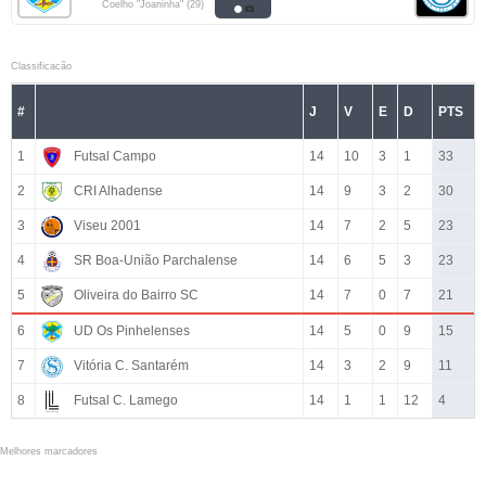
Coelho "Joaninha" (29)
Classificacão
#
J
V
E
D
PTS
1
Futsal Campo
14
10
3
1
33
2
CRI Alhadense
14
9
3
2
30
3
Viseu 2001
14
7
2
5
23
4
SR Boa-União Parchalense
14
6
5
3
23
5
Oliveira do Bairro SC
14
7
0
7
21
6
UD Os Pinhelenses
14
5
0
9
15
7
Vitória C. Santarém
14
3
2
9
11
8
Futsal C. Lamego
14
1
1
12
4
Melhores marcadores