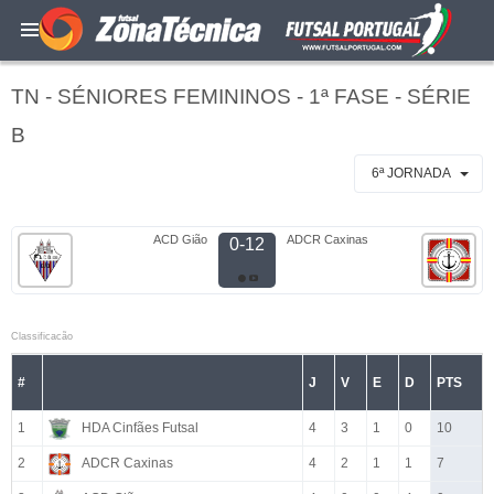
TN - SÉNIORES FEMININOS - 1ª FASE - SÉRIE
B
6ª JORNADA
ACD Gião
ADCR Caxinas
0-12
Classificacão
#
J
V
E
D
PTS
1
HDA Cinfães Futsal
4
3
1
0
10
2
ADCR Caxinas
4
2
1
1
7