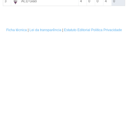
3
ACD Gião
4
0
0
4
0
Ficha técnica
|
Lei da transparência
|
Estatuto Editorial
Politica Privacidade