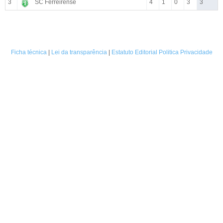
3
SC Ferreirense
4
1
0
3
3
Ficha técnica
|
Lei da transparência
|
Estatuto Editorial
Politica Privacidade