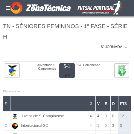
TN - SÉNIORES FEMININOS - 1ª FASE - SÉRIE
H
6ª JORNADA
Juventude S.
SC Ferreirense
5-1
Campinense
Classificacão
#
J
V
E
D
PTS
1
Juventude S. Campinense
4
4
0
0
12
2
Internacional SC
4
1
0
3
3