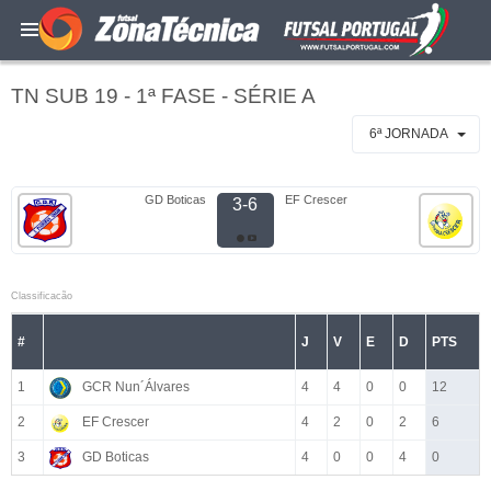
TN SUB 19 - 1ª FASE - SÉRIE A
6ª JORNADA
GD Boticas
EF Crescer
3-6
Classificacão
#
J
V
E
D
PTS
1
GCR Nun´Álvares
4
4
0
0
12
2
EF Crescer
4
2
0
2
6
3
GD Boticas
4
0
0
4
0