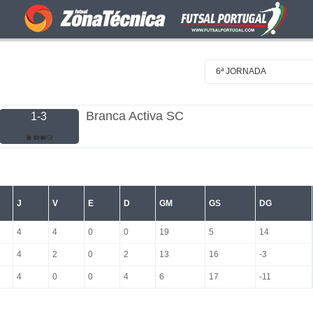
6ª JORNADA
Branca Activa SC
1-3
J
V
E
D
GM
GS
DG
4
4
0
0
19
5
14
4
2
0
2
13
16
-3
4
0
0
4
6
17
-11