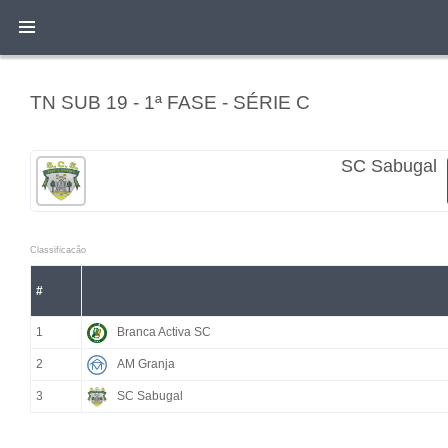
TN SUB 19 - 1ª FASE - SÉRIE C
SC Sabugal
Classificacão
#
1
Branca Activa SC
2
AM Granja
3
SC Sabugal