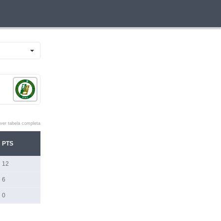
ver tabela completa
PTS
12
6
0