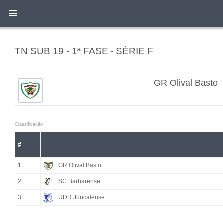
TN SUB 19 - 1ª FASE - SÉRIE F
GR Olival Basto
Classificacão
#
1
GR Olival Basto
2
SC Barbarense
3
UDR Juncalense