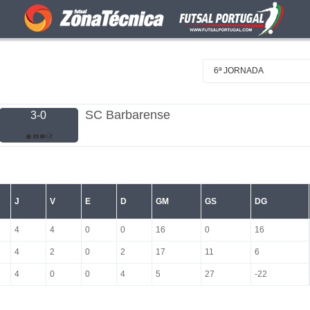
6ª JORNADA
SC Barbarense
3-0
J
V
E
D
GM
GS
DG
4
4
0
0
16
0
16
4
2
0
2
17
11
6
4
0
0
4
5
27
-22