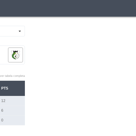
ver tabela completa
PTS
12
6
0