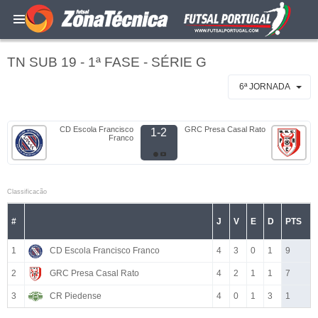
TN SUB 19 - 1ª FASE - SÉRIE G
6ª JORNADA
CD Escola Francisco
GRC Presa Casal Rato
1-2
Franco
Classificacão
#
J
V
E
D
PTS
1
CD Escola Francisco Franco
4
3
0
1
9
2
GRC Presa Casal Rato
4
2
1
1
7
3
CR Piedense
4
0
1
3
1