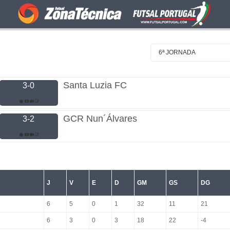
6ª JORNADA
Santa Luzia FC
3-0
GCR Nun´Álvares
3-2
J
V
E
D
GM
GS
DG
6
5
0
1
32
11
21
6
3
0
3
18
22
-4