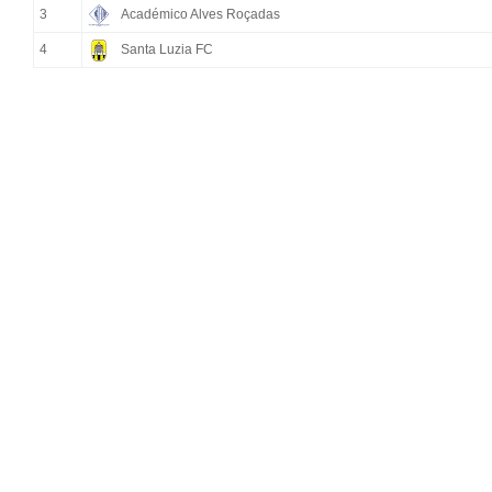
3
Académico Alves Roçadas
4
Santa Luzia FC