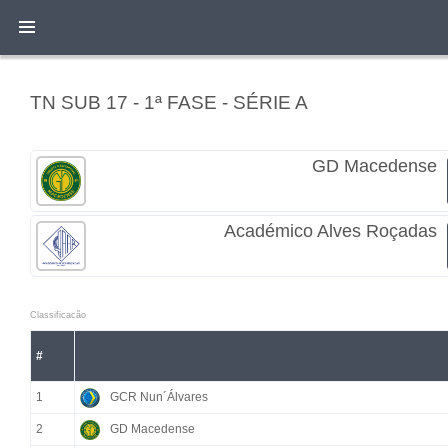
TN SUB 17 - 1ª FASE - SÉRIE A
GD Macedense
Académico Alves Roçadas
Classificacão
#
1
GCR Nun´Álvares
2
GD Macedense