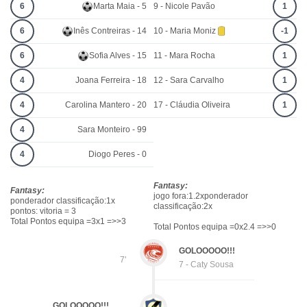
6
Marta Maia - 5
9 - Nicole Pavão
1
6
Inês Contreiras - 14
10 - Maria Moniz
-1
6
Sofia Alves - 15
11 - Mara Rocha
1
4
Joana Ferreira - 18
12 - Sara Carvalho
1
4
Carolina Mantero - 20
17 - Cláudia Oliveira
1
4
Sara Monteiro - 99
4
Diogo Peres - 0
Fantasy:
Fantasy:
jogo fora:1.2xponderador
ponderador classificação:1x
classificação:2x
pontos: vitoria = 3
Total Pontos equipa =3x1 =>>3
Total Pontos equipa =0x2.4 =>>0
GOLOOOOO!!!
7'
7 - Caty Sousa
GOLOOOOO!!!