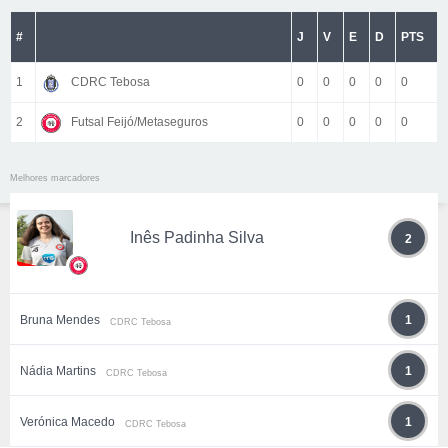
#
J
V
E
D
PTS
1
CDRC Tebosa
0
0
0
0
0
2
Futsal Feijó/Metaseguros
0
0
0
0
0
Melhores marcadores
Inês Padinha Silva
2
Bruna Mendes
1
CDRC Tebosa
Nádia Martins
1
CDRC Tebosa
Verónica Macedo
1
CDRC Tebosa