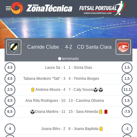
Carnide Clube
4-2
CD Santa Clara
terminado
4.5
Laura Sá - 1
1 - Sónia Dias
1.5
4.5
Tatiana Monteiro "Tati" - 3
4 - Tininha Borges
1.5
2.5
Andreia Moura - 4
7 - Caty Sousa
11.1
4.5
Ana Rita Rodrigues - 10
13 - Carolina Oliveira
1.5
6.5
Diana Martins - 11
15 - Sara Almeida
-7.5
4
Joana Bilro - 2
6 - Joana Baptista
-1