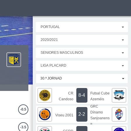
PORTUGAL
2020/2021
SENIORES MASCULINOS
LIGA PLACARD
30.ª JORNAD
CR
Futsal Cube
8-4
Candoso
Azeméis
GRC
-0.5
Dínamo
2-2
Viseu 2001
Sanjoanens
e
-3.5