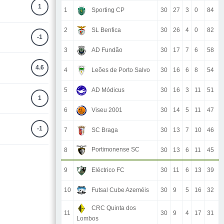
1
1
Sporting CP
30
27
3
0
84
2
SL Benfica
30
26
4
0
82
-1
3
AD Fundão
30
17
7
6
58
4.6
4
Leões de Porto Salvo
30
16
6
8
54
5
AD Módicus
30
16
3
11
51
1
6
Viseu 2001
30
14
5
11
47
-1
7
SC Braga
30
13
7
10
46
Portimonense SC
8
30
13
6
11
45
9
Eléctrico FC
30
11
6
13
39
10
Futsal Cube Azeméis
30
9
5
16
32
CRC Quinta dos
11
30
9
4
17
31
Lombos