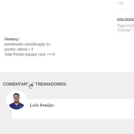
- 14
GOLOOOO
Tiago Frei
"Chiclas" 
Fantasy:
ponderador classificação:1x
pontos: vitoria = 3
Total Pontos equipa =3x1 =>>3
COMENTARIOS TREINADORES:
Luís Araújo: