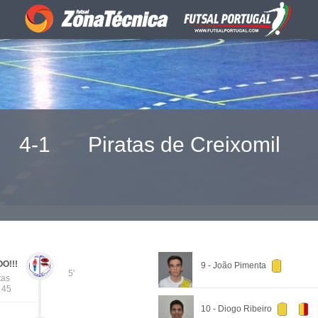
4-1
Piratas de Creixomil
O!!!
9 - João Pimenta
5'
tas
- 45
10 - Diogo Ribeiro