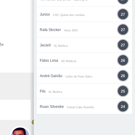
Junior
27
CRC Quinta dos Lombos
Rafa Stocker
27
Viseu 2001
.5x
Jacaré
27
SL Benfica
Fábio Lima
26
AD Módicus
André Galvão
26
Leões de Porto Salvo
Fits
25
SL Benfica
Ruan Silvestre
24
Futsal Cube Azeméis