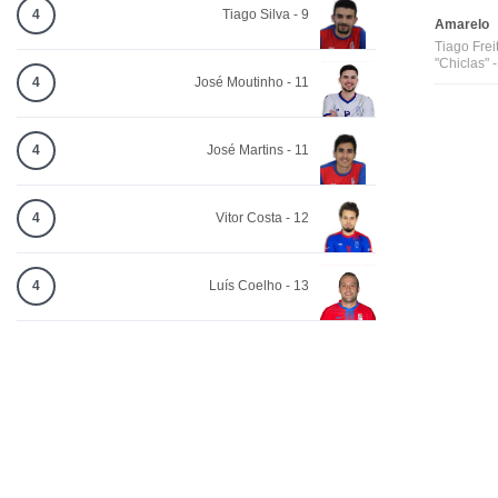
4
Tiago Silva - 9
Amarelo
Tiago Frei
"Chiclas" 
4
José Moutinho - 11
4
José Martins - 11
4
Vitor Costa - 12
4
Luís Coelho - 13