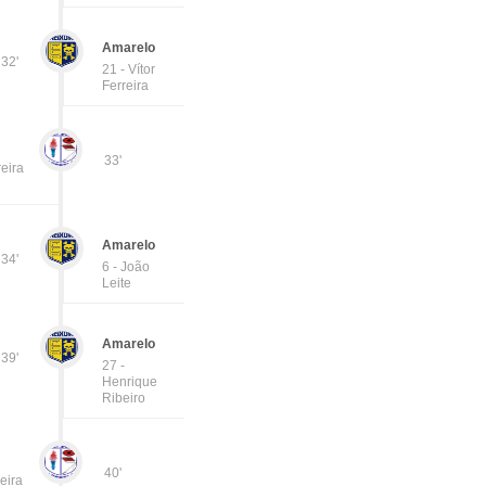
Amarelo
32'
21 - Vítor
Ferreira
33'
eira
Amarelo
34'
6 - João
Leite
Amarelo
39'
27 -
Henrique
Ribeiro
40'
eira