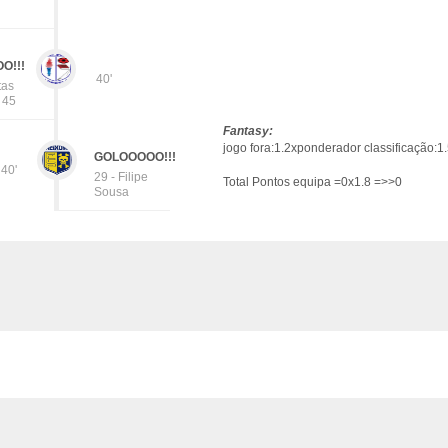
O!!!
40'
tas
- 45
Fantasy:
jogo fora:1.2xponderador classificação:1
GOLOOOOO!!!
40'
29 - Filipe
Total Pontos equipa =0x1.8 =>>0
Sousa