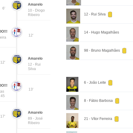
Amarelo
6'
10 - Diogo
12 - Rui Silva
Ribeiro
O!!!
14 - Hugo Magalhães
12'
eira
98 - Bruno Magalhães
Amarelo
12'
12 - Rui
Silva
6 - João Leite
O!!!
13'
tas
- 45
8 - Fábio Barbosa
Amarelo
17'
89 - José
21 - Vítor Ferreira
Ribeiro