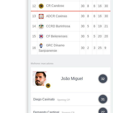
CR Candoso
12
30
8
6
16
30
13
ADCR Caxinas
30
8
6
16
30
14
CCRD Burinhosa
30
5
6
19
21
15
CF Belenenses
30
5
5
20
20
GRC Dínamo
16
30
2
3
25
9
Sanjoanense
Melhores marcadores
João Miguel
32
Diego Cavinato
31
Sporting CP
Fernando Cardinal
27
Sporting CP