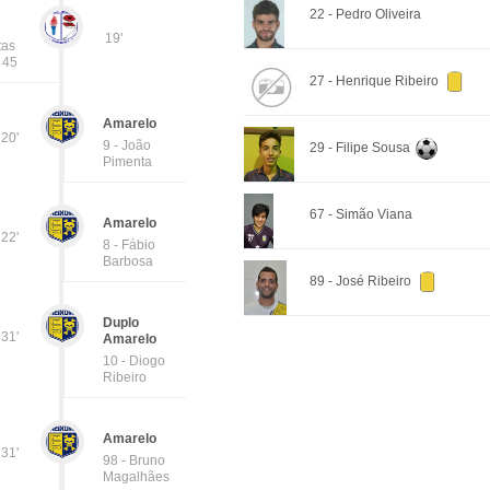
22 - Pedro Oliveira
19'
tas
- 45
27 - Henrique Ribeiro
Amarelo
20'
9 - João
29 - Filipe Sousa
Pimenta
67 - Simão Viana
Amarelo
22'
8 - Fábio
Barbosa
89 - José Ribeiro
Duplo
31'
Amarelo
10 - Diogo
Ribeiro
Amarelo
31'
98 - Bruno
Magalhães