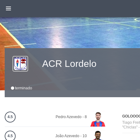
ACR Lordelo
terminado
GOLOOOO
4.5
Pedro Azevedo - 8
Tiago Frei
"Chiclas" 
4.5
João Azevedo - 10