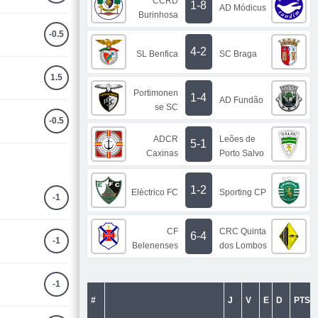
CCRD
1-8
AD Módicus
Burinhosa
-0.5
4-2
SL Benfica
SC Braga
1.5
Portimonen
1-4
AD Fundão
se SC
-0.5
ADCR
Leões de
5-1
Caxinas
Porto Salvo
1-2
Eléctrico FC
Sporting CP
-1
CF
CRC Quinta
6-4
-1
Belenenses
dos Lombos
-1
#
J
V
E
D
PTS