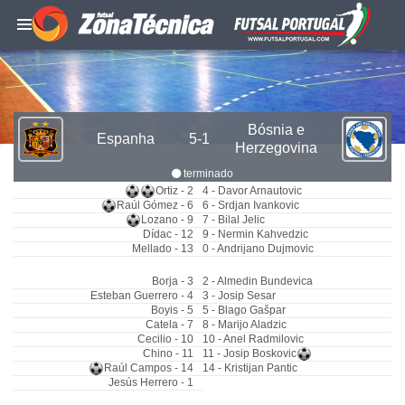
Bósnia e
Espanha
5-1
Herzegovina
terminado
Ortiz - 2
4 - Davor Arnautovic
Raúl Gómez - 6
6 - Srdjan Ivankovic
Lozano - 9
7 - Bilal Jelic
Dídac - 12
9 - Nermin Kahvedzic
Mellado - 13
0 - Andrijano Dujmovic
Borja - 3
2 - Almedin Bundevica
Esteban Guerrero - 4
3 - Josip Sesar
Boyis - 5
5 - Blago Gašpar
Catela - 7
8 - Marijo Aladzic
Cecilio - 10
10 - Anel Radmilovic
Chino - 11
11 - Josip Boskovic
Raúl Campos - 14
14 - Kristijan Pantic
Jesús Herrero - 1