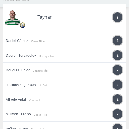
Melhores marcadores
Taynan
3
Daniel Gómez
3
Costa Rica
Dauren Tursagulov
2
Cazaquistão
Douglas Junior
2
Cazaquistão
Justinas Zagurskas
2
Lituânia
Alfredo Vidal
2
Venezuela
Millnton Tijerino
2
Costa Rica