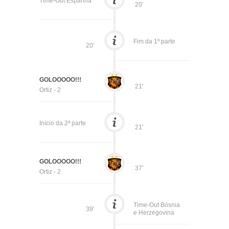
Time-Out Espanha
20'
Fim da 1º parte
20'
GOLOOOOO!!!
21'
Ortiz - 2
Início da 2ª parte
21'
GOLOOOOO!!!
37'
Ortiz - 2
Time-Out Bósnia
39'
e Herzegovina