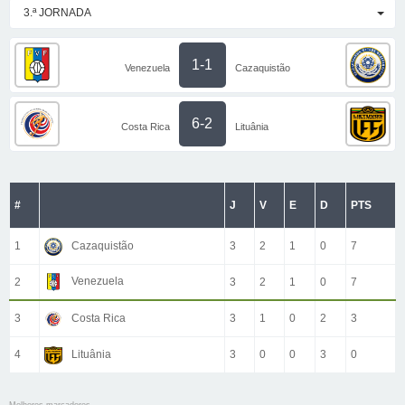
3.ª JORNADA
1-1
Venezuela
Cazaquistão
6-2
Costa Rica
Lituânia
#
J
V
E
D
PTS
1
Cazaquistão
3
2
1
0
7
Venezuela
2
3
2
1
0
7
3
Costa Rica
3
1
0
2
3
4
Lituânia
3
0
0
3
0