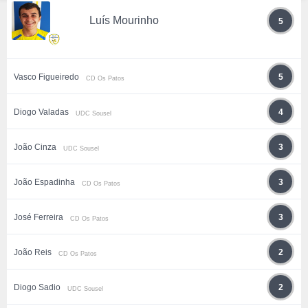
Luís Mourinho
5
Vasco Figueiredo
5
CD Os Patos
Diogo Valadas
4
UDC Sousel
João Cinza
3
UDC Sousel
João Espadinha
3
CD Os Patos
José Ferreira
3
CD Os Patos
João Reis
2
CD Os Patos
Diogo Sadio
2
UDC Sousel