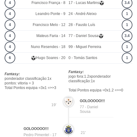
4
Francisco França - 8
17 - Lucas Martins
3.4
4
Leandro Ponte - 9
24 - André Aleixo
1
4
Francisco Melo - 12
28 - Fausto Luís
1
4
Mateus Faria - 14
77 - Daniel Sousa
3.4
4
Nuno Resendes - 18
99 - Miguel Ferreira
1
6
Hugo Soares - 20
0 - Tomás Santos
1
Fantasy:
Fantasy:
jogo fora:1.2xponderador
ponderador classificação:1x
classificação:1x
pontos: vitoria = 3
Total Pontos equipa =3x1 =>>3
Total Pontos equipa =0x1.2 =>>0
GOLOOOOO!!!
19'
77 - Daniel
Sousa
GOLOOOOO!!!
21'
Pedro Pimentel - 17