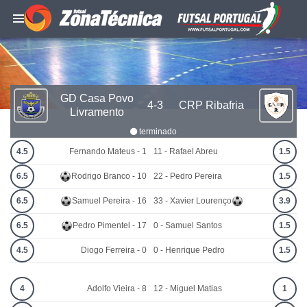
GD Casa Povo
4-3
CRP Ribafria
Livramento
terminado
4.5
Fernando Mateus - 1
11 - Rafael Abreu
1.5
6.5
Rodrigo Branco - 10
22 - Pedro Pereira
1.5
6.5
Samuel Pereira - 16
33 - Xavier Lourenço
3.9
6.5
Pedro Pimentel - 17
0 - Samuel Santos
1.5
4.5
Diogo Ferreira - 0
0 - Henrique Pedro
1.5
4
Adolfo Vieira - 8
12 - Miguel Matias
1