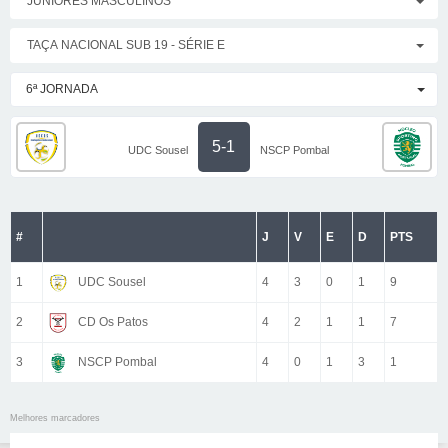
JUNIORES MASCULINOS
TAÇA NACIONAL SUB 19 - SÉRIE E
6ª JORNADA
5-1
UDC Sousel
NSCP Pombal
#
J
V
E
D
PTS
1
UDC Sousel
4
3
0
1
9
2
CD Os Patos
4
2
1
1
7
3
NSCP Pombal
4
0
1
3
1
Melhores marcadores