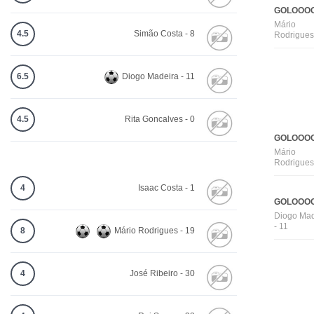
GOLOOOO
Mário
4.5
Simão Costa - 8
Rodrigues
6.5
Diogo Madeira - 11
4.5
Rita Goncalves - 0
GOLOOOO
Mário
Rodrigues
4
Isaac Costa - 1
GOLOOOO
Diogo Mad
- 11
8
Mário Rodrigues - 19
4
José Ribeiro - 30