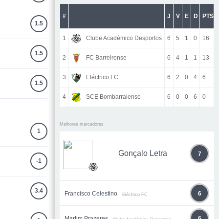
#
J
V
E
D
PTS
1.5
1
Clube Académico Desportos
6
5
1
0
16
1.5
2
FC Barreirense
6
4
1
1
13
3
Eléctrico FC
6
2
0
4
6
1.5
4
SCE Bombarralense
6
0
0
6
0
Melhores marcadores
1
Gonçalo Letra
7
-1
3.4
Francisco Celestino
6
Eléctrico FC
Martim Prazeres
6