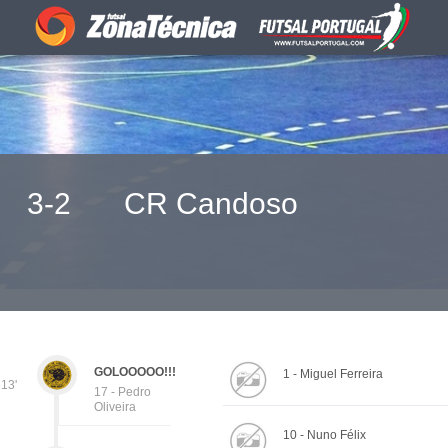
3-2
CR Candoso
GOLOOOOO!!!
1 - Miguel Ferreira
13'
17 - Pedro
Oliveira
10 - Nuno Félix