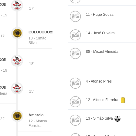
O!!!
17'
11 - Hugo Sousa
 - 19
GOLOOOOO!!!
14 - José Oliveira
17'
13 - Simão
Silva
88 - Micael Almeida
O!!!
18'
 - 19
4 - Afonso Pires
O!!!
25'
eira
12 - Afonso Ferreira
Amarelo
13 - Simão Silva
32'
12 - Afonso
Ferreira