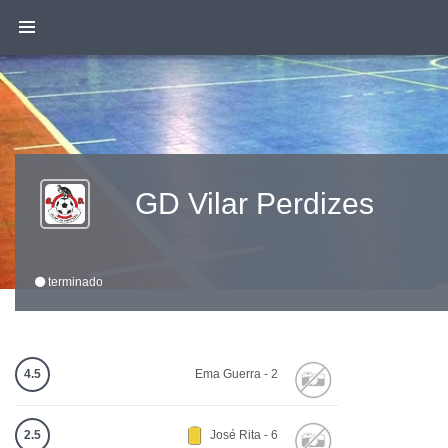
GD Vilar Perdizes
terminado
4.5
Ema Guerra - 2
2.5
José Rita - 6