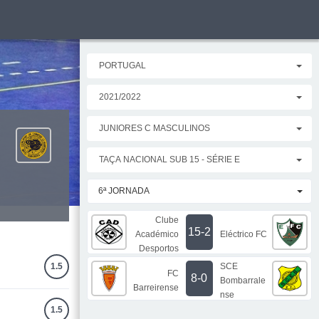
PORTUGAL
2021/2022
JUNIORES C MASCULINOS
TAÇA NACIONAL SUB 15 - SÉRIE E
6ª JORNADA
Clube
15-2
Académico
Eléctrico FC
Desportos
SCE
1.5
FC
8-0
Bombarrale
Barreirense
nse
1.5