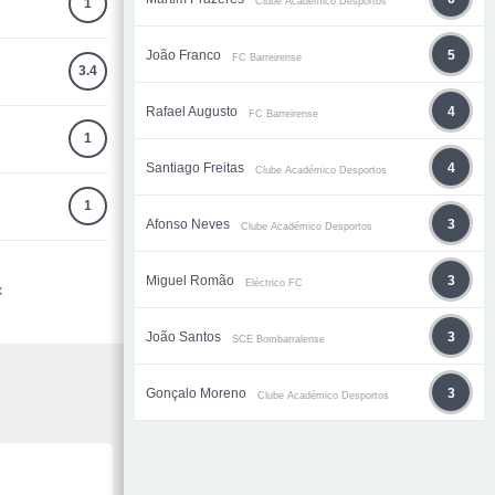
Clube Académico Desportos
1
João Franco
5
FC Barreirense
3.4
Rafael Augusto
4
FC Barreirense
1
Santiago Freitas
4
Clube Académico Desportos
1
Afonso Neves
3
Clube Académico Desportos
Miguel Romão
3
Eléctrico FC
x
João Santos
3
SCE Bombarralense
Gonçalo Moreno
3
Clube Académico Desportos