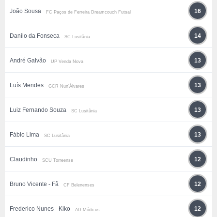
João Sousa
16
FC Paços de Ferreira Dreamcouch Futsal
Danilo da Fonseca
14
SC Lusitânia
André Galvão
13
UP Venda Nova
Luís Mendes
13
GCR Nun’Álvares
Luiz Fernando Souza
13
SC Lusitânia
Fábio Lima
13
SC Lusitânia
Claudinho
12
SCU Torreense
Bruno Vicente - Fã
12
CF Belenenses
Frederico Nunes - Kiko
12
AD Módicus