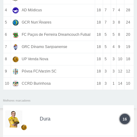
4
AD Módicus
18
7
7
4
28
5
GCR Nun’Álvares
18
7
3
8
24
6
FC Paços de Ferreira Dreamcouch Futsal
18
5
5
8
20
7
GRC Dínamo Sanjoanense
18
5
4
9
19
8
UP Venda Nova
18
5
3
10
18
9
Póvoa FC/Varzim SC
18
3
3
12
12
10
CCRD Burinhosa
18
3
1
14
10
Melhores marcadores
Dura
16