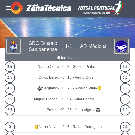
GRC Dínamo
1-1
AD Módicus
Sanjoanense
terminado
2.5
Nando Costa - 6
3 - Gerson Pinho
3.3
2.5
Chico Leitão - 8
13 - Pedro Cruz
3.3
4.5
Serginho - 18
20 - Ricardo Pinto
1.3
2.5
Miguel Freitas - 19
94 - Vitor Batista
3.3
2.5
Babas - 99
25 - João Vigário
6.9
0
Nuno Neves - 2
6 - Rafael Rodrigues
2.8