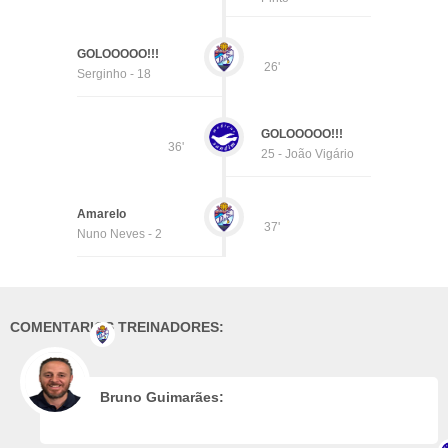
GOLOOOOO!!!
26'
Serginho - 18
GOLOOOOO!!!
36'
25 - João Vigário
Amarelo
37'
Nuno Neves - 2
COMENTARIOS TREINADORES:
Bruno Guimarães: