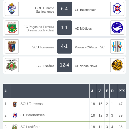
GRC Dínamo
6-4
CF Belenenses
Sanjoanense
FC Paços de Ferreira
1-1
AD Módicus
Dreamcouch Futsal
4-1
SCU Torreense
Póvoa FC/Varzim SC
12-4
SC Lusitânia
UP Venda Nova
#
J
V
E
D
PTS
1
SCU Torreense
18
15
2
1
47
CF Belenenses
2
18
12
3
3
39
3
SC Lusitânia
18
11
3
4
36