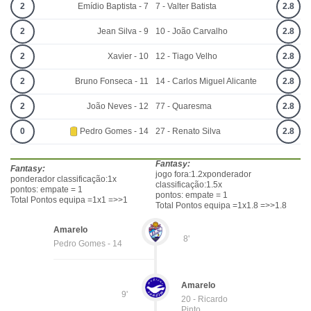
2
Emídio Baptista - 7
7 - Valter Batista
2.8
2
Jean Silva - 9
10 - João Carvalho
2.8
2
Xavier - 10
12 - Tiago Velho
2.8
2
Bruno Fonseca - 11
14 - Carlos Miguel Alicante
2.8
2
João Neves - 12
77 - Quaresma
2.8
0
Pedro Gomes - 14
27 - Renato Silva
2.8
Fantasy:
Fantasy:
jogo fora:1.2xponderador
ponderador classificação:1x
classificação:1.5x
pontos: empate = 1
pontos: empate = 1
Total Pontos equipa =1x1 =>>1
Total Pontos equipa =1x1.8 =>>1.8
Amarelo
8'
Pedro Gomes - 14
Amarelo
9'
20 - Ricardo
Pinto