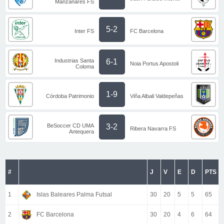
Manzanares FS
5-2
Inter FS
FC Barcelona
Industrias Santa
6-1
Noia Portus Apostoli
Coloma
1-9
Córdoba Patrimonio
Viña Albali Valdepeñas
BeSoccer CD UMA
3-2
Ribera Navarra FS
Antequera
#
J
V
E
D
PTS
1
Islas Baleares Palma Futsal
30
20
5
5
65
2
FC Barcelona
30
20
4
6
64