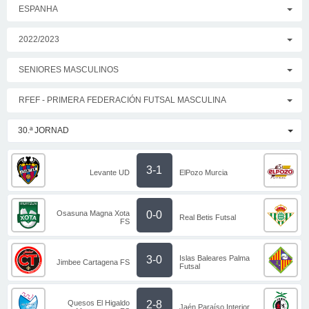
ESPANHA
2022/2023
SENIORES MASCULINOS
RFEF - PRIMERA FEDERACIÓN FUTSAL MASCULINA
30.ª JORNAD
3-1
Levante UD
ElPozo Murcia
Osasuna Magna Xota
0-0
Real Betis Futsal
FS
Islas Baleares Palma
3-0
Jimbee Cartagena FS
Futsal
Quesos El Higaldo
2-8
Jaén Paraíso Interior