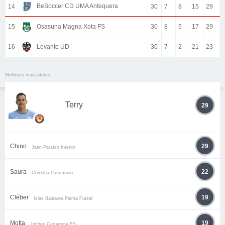
BeSoccer CD UMA Antequera
14
30
7
8
15
29
15
Osasuna Magna Xota FS
30
8
5
17
29
16
Levante UD
30
7
2
21
23
Melhores marcadores
Terry
29
Chino
29
Jaén Paraíso Interior
Saura
22
Córdoba Patrimonio
Cléber
19
Islas Baleares Palma Futsal
Motta
19
Jimbee Cartagena FS