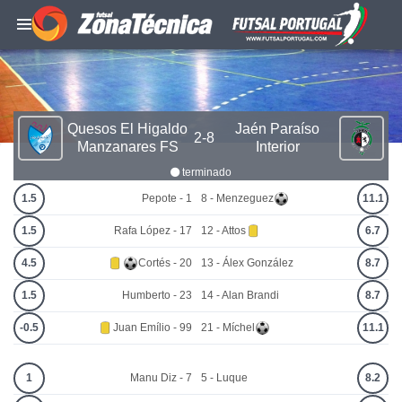
Quesos El Higaldo
Jaén Paraíso
2-8
Manzanares FS
Interior
terminado
1.5
Pepote - 1
8 - Menzeguez
11.1
1.5
Rafa López - 17
12 - Attos
6.7
4.5
Cortés - 20
13 - Álex González
8.7
1.5
Humberto - 23
14 - Alan Brandi
8.7
-0.5
Juan Emílio - 99
21 - Míchel
11.1
1
Manu Diz - 7
5 - Luque
8.2