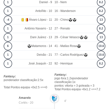
1
Daniel - 9
10 - Nem
8.2
1
Antoñito - 10
16 - Wanderson
8.2
-4
Álvaro López - 11
20 - Chino
13
1
António Navarro - 12
27 - Renato
8.2
1
Dani Juárez - 13
29 - César Velasco
13
6
Matamoros - 14
41 - Matías Rosa
10.6
1
Deivão - 21
77 - Carlos Rodríguez
10.6
1
José Joaquín - 22
92 - Henrique
8.2
Fantasy:
Fantasy:
jogo fora:1.2xponderador
ponderador classificação:2.5x
classificação:1x
pontos: vitoria = 3 goleada = 3
Total Pontos equipa =0x2.5 =>>0
Total Pontos equipa =6x1.2 =>>7.2
Amarelo
4'
Cortés - 20