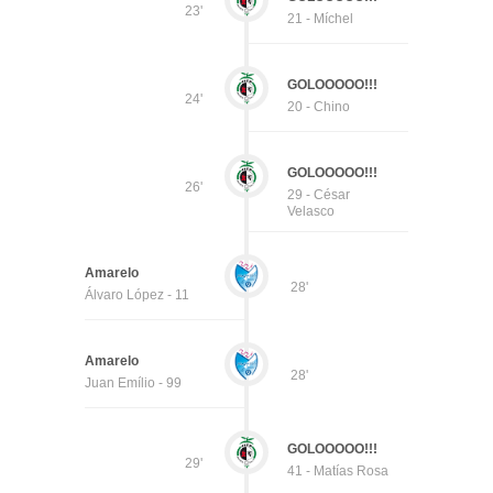
23'
21 - Míchel
GOLOOOOO!!!
24'
20 - Chino
GOLOOOOO!!!
26'
29 - César
Velasco
Amarelo
28'
Álvaro López - 11
Amarelo
28'
Juan Emílio - 99
GOLOOOOO!!!
29'
41 - Matías Rosa