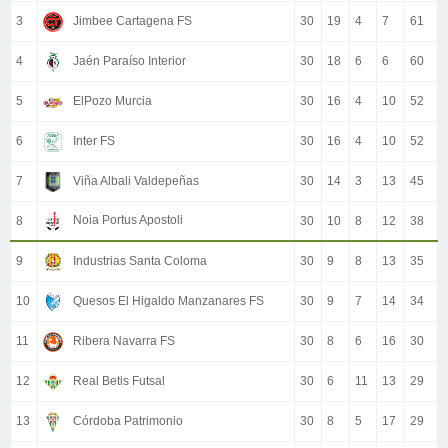
3
Jimbee Cartagena FS
30
19
4
7
61
4
Jaén Paraíso Interior
30
18
6
6
60
5
ElPozo Murcia
30
16
4
10
52
6
Inter FS
30
16
4
10
52
7
Viña Albali Valdepeñas
30
14
3
13
45
Noia Portus Apostoli
8
30
10
8
12
38
9
Industrias Santa Coloma
30
9
8
13
35
10
Quesos El Higaldo Manzanares FS
30
9
7
14
34
11
Ribera Navarra FS
30
8
6
16
30
12
Real Betis Futsal
30
6
11
13
29
13
Córdoba Patrimonio
30
8
5
17
29