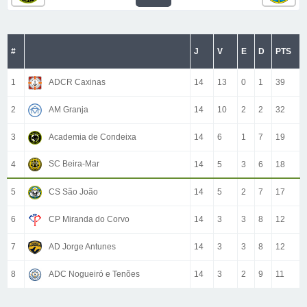
#
J
V
E
D
PTS
1
ADCR Caxinas
14
13
0
1
39
2
AM Granja
14
10
2
2
32
3
Academia de Condeixa
14
6
1
7
19
SC Beira-Mar
4
14
5
3
6
18
5
CS São João
14
5
2
7
17
6
CP Miranda do Corvo
14
3
3
8
12
7
AD Jorge Antunes
14
3
3
8
12
8
ADC Nogueiró e Tenões
14
3
2
9
11