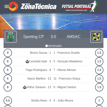
Sporting CP
3-0
AMSAC
terminado
9
Bruno Sousa - 1
1 - Francisco Duarte
1.5
8
Leonildo Injai - 3
5 - Gonçalo Madaleno
1.5
6
Tiago Rodrigues - 9
7 - Afonso Morais
1.5
6
Vasco Martins - 13
11 - Francisco Graça
1.5
8
Arthur Saraiva - 13
0 - Miguel Santos
1.5
5.5
Simão Alves - 4
4 - João Moura
1