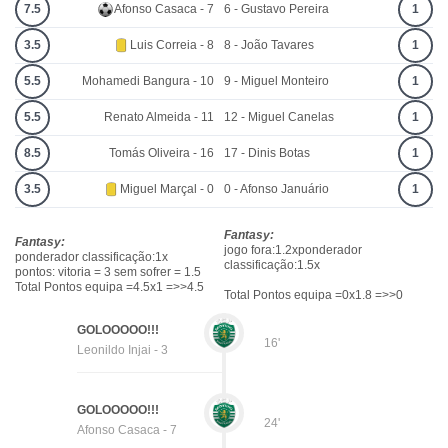
7.5
Afonso Casaca - 7
6 - Gustavo Pereira
1
3.5
Luis Correia - 8
8 - João Tavares
1
5.5
Mohamedi Bangura - 10
9 - Miguel Monteiro
1
5.5
Renato Almeida - 11
12 - Miguel Canelas
1
8.5
Tomás Oliveira - 16
17 - Dinis Botas
1
3.5
Miguel Marçal - 0
0 - Afonso Januário
1
Fantasy:
Fantasy:
jogo fora:1.2xponderador
ponderador classificação:1x
classificação:1.5x
pontos: vitoria = 3 sem sofrer = 1.5
Total Pontos equipa =4.5x1 =>>4.5
Total Pontos equipa =0x1.8 =>>0
GOLOOOOO!!!
16'
Leonildo Injai - 3
GOLOOOOO!!!
24'
Afonso Casaca - 7