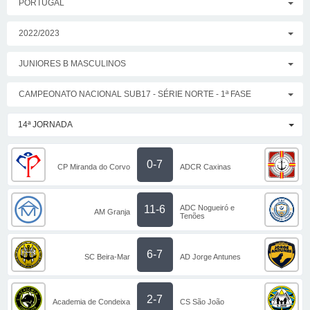
PORTUGAL
2022/2023
JUNIORES B MASCULINOS
CAMPEONATO NACIONAL SUB17 - SÉRIE NORTE - 1ª FASE
14ª JORNADA
0-7
CP Miranda do Corvo
ADCR Caxinas
ADC Nogueiró e
11-6
AM Granja
Tenões
6-7
SC Beira-Mar
AD Jorge Antunes
2-7
Academia de Condeixa
CS São João