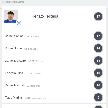
Melhores marcadores
Renato Teixeira
17
Rafael Santos
17
ADCR Caxinas
Ruben Jorge
14
CS São João
Daniel Monteiro
13
ADCR Caxinas
Gonçalo Lima
10
ADCR Caxinas
Daniel Manuel
10
SC Beira-Mar
Tiago Martins
9
ADC Nogueiró e Tenões