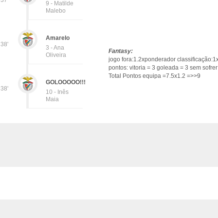
37'
9 - Matilde
Malebo
Amarelo
38'
3 - Ana
Fantasy:
Oliveira
jogo fora:1.2xponderador classificação:1
pontos: vitoria = 3 goleada = 3 sem sofrer
Total Pontos equipa =7.5x1.2 =>>9
GOLOOOOO!!!
38'
10 - Inês
Maia