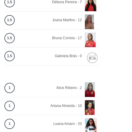
1.5
Débora Pereira - 7
1.5
Joana Martins - 12
1.5
Bruna Correia - 17
1.5
Gabriela Brás - 0
1
Alice Ribeiro - 2
1
Ariana Almeida - 10
1
Luana Amaro - 20