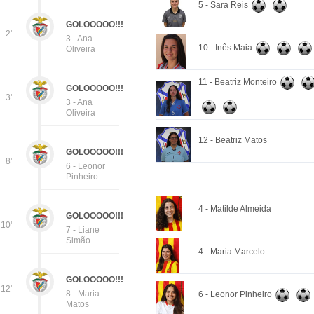
5 - Sara Reis
GOLOOOOO!!!
2'
3 - Ana
10 - Inês Maia
Oliveira
11 - Beatriz Monteiro
GOLOOOOO!!!
3'
3 - Ana
Oliveira
12 - Beatriz Matos
GOLOOOOO!!!
8'
6 - Leonor
Pinheiro
4 - Matilde Almeida
GOLOOOOO!!!
10'
7 - Liane
Simão
4 - Maria Marcelo
GOLOOOOO!!!
12'
8 - Maria
6 - Leonor Pinheiro
Matos