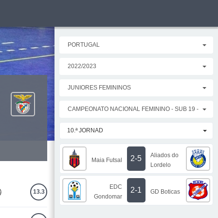
PORTUGAL
2022/2023
JUNIORES FEMININOS
CAMPEONATO NACIONAL FEMININO - SUB 19 - SÉRIE
10.ª JORNAD
Aliados do
2-5
Maia Futsal
Lordelo
EDC
2-1
GD Boticas
13.3
Gondomar