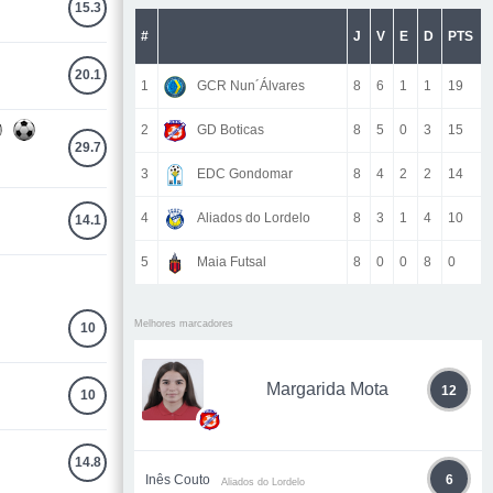
15.3
#
J
V
E
D
PTS
20.1
1
GCR Nun´Álvares
8
6
1
1
19
2
GD Boticas
8
5
0
3
15
29.7
3
EDC Gondomar
8
4
2
2
14
4
Aliados do Lordelo
8
3
1
4
10
14.1
5
Maia Futsal
8
0
0
8
0
Melhores marcadores
10
Margarida Mota
12
10
14.8
Inês Couto
6
Aliados do Lordelo