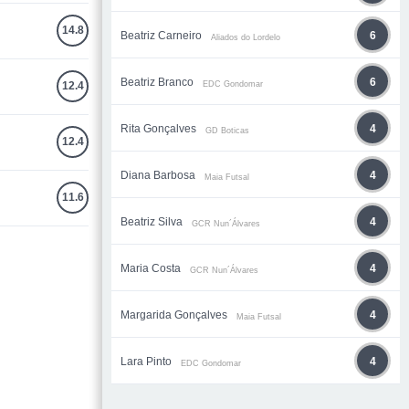
14.8
Beatriz Carneiro
6
Aliados do Lordelo
Beatriz Branco
6
EDC Gondomar
12.4
Rita Gonçalves
4
GD Boticas
12.4
Diana Barbosa
4
Maia Futsal
11.6
Beatriz Silva
4
GCR Nun´Álvares
Maria Costa
4
GCR Nun´Álvares
Margarida Gonçalves
4
Maia Futsal
Lara Pinto
4
EDC Gondomar