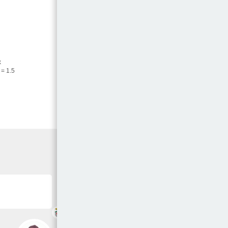
x
 = 1.5