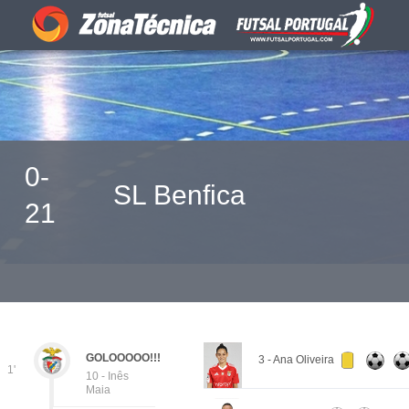
0-
SL Benfica
21
GOLOOOOO!!!
3 - Ana Oliveira
1'
10 - Inês
Maia