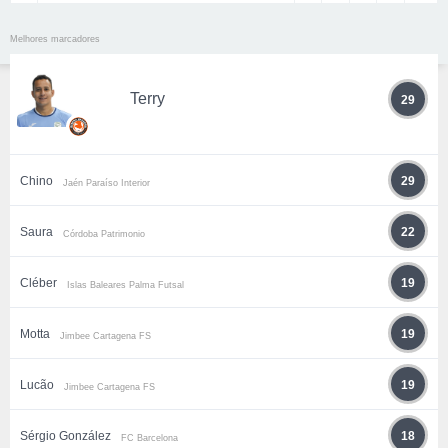
Melhores marcadores
Terry
29
Chino
29
Jaén Paraíso Interior
Saura
22
Córdoba Patrimonio
Cléber
19
Islas Baleares Palma Futsal
Motta
19
Jimbee Cartagena FS
Lucão
19
Jimbee Cartagena FS
Sérgio González
18
FC Barcelona