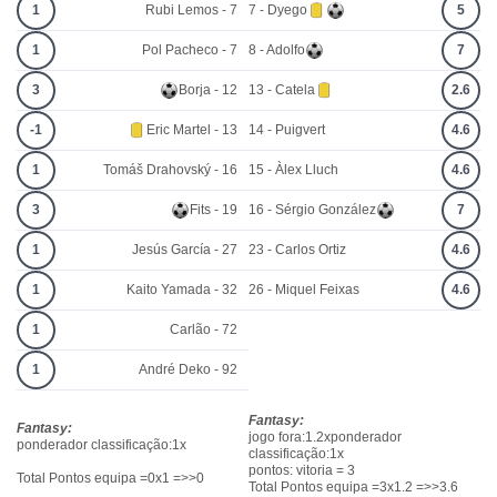
1
Rubi Lemos - 7
7 - Dyego
5
1
Pol Pacheco - 7
8 - Adolfo
7
3
Borja - 12
13 - Catela
2.6
-1
Eric Martel - 13
14 - Puigvert
4.6
1
Tomáš Drahovský - 16
15 - Àlex Lluch
4.6
3
Fits - 19
16 - Sérgio González
7
1
Jesús García - 27
23 - Carlos Ortiz
4.6
1
Kaito Yamada - 32
26 - Miquel Feixas
4.6
1
Carlão - 72
1
André Deko - 92
Fantasy:
Fantasy:
jogo fora:1.2xponderador
ponderador classificação:1x
classificação:1x
pontos: vitoria = 3
Total Pontos equipa =0x1 =>>0
Total Pontos equipa =3x1.2 =>>3.6