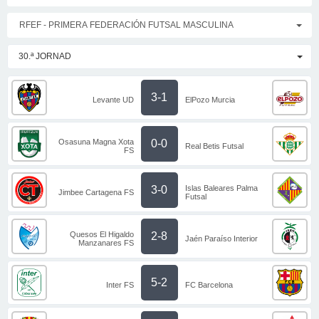
RFEF - PRIMERA FEDERACIÓN FUTSAL MASCULINA
30.ª JORNAD
3-1
Levante UD
ElPozo Murcia
Osasuna Magna Xota
0-0
Real Betis Futsal
FS
Islas Baleares Palma
3-0
Jimbee Cartagena FS
Futsal
Quesos El Higaldo
2-8
Jaén Paraíso Interior
Manzanares FS
5-2
Inter FS
FC Barcelona