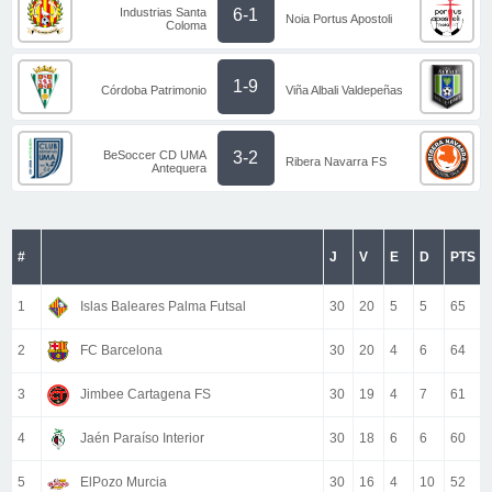
Industrias Santa
6-1
Noia Portus Apostoli
Coloma
1-9
Córdoba Patrimonio
Viña Albali Valdepeñas
BeSoccer CD UMA
3-2
Ribera Navarra FS
Antequera
#
J
V
E
D
PTS
1
Islas Baleares Palma Futsal
30
20
5
5
65
2
FC Barcelona
30
20
4
6
64
3
Jimbee Cartagena FS
30
19
4
7
61
4
Jaén Paraíso Interior
30
18
6
6
60
5
ElPozo Murcia
30
16
4
10
52