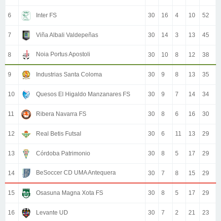
6
Inter FS
30
16
4
10
52
7
Viña Albali Valdepeñas
30
14
3
13
45
Noia Portus Apostoli
8
30
10
8
12
38
9
Industrias Santa Coloma
30
9
8
13
35
10
Quesos El Higaldo Manzanares FS
30
9
7
14
34
11
Ribera Navarra FS
30
8
6
16
30
12
Real Betis Futsal
30
6
11
13
29
13
Córdoba Patrimonio
30
8
5
17
29
BeSoccer CD UMA Antequera
14
30
7
8
15
29
15
Osasuna Magna Xota FS
30
8
5
17
29
16
Levante UD
30
7
2
21
23