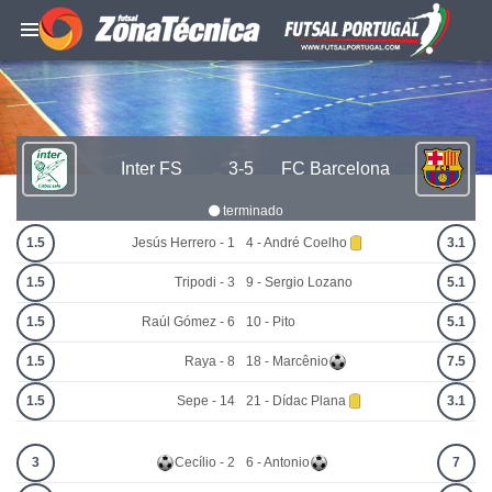
Inter FS
3-5
FC Barcelona
terminado
1.5
Jesús Herrero - 1
4 - André Coelho
3.1
1.5
Tripodi - 3
9 - Sergio Lozano
5.1
1.5
Raúl Gómez - 6
10 - Pito
5.1
1.5
Raya - 8
18 - Marcênio
7.5
1.5
Sepe - 14
21 - Dídac Plana
3.1
3
Cecílio - 2
6 - Antonio
7