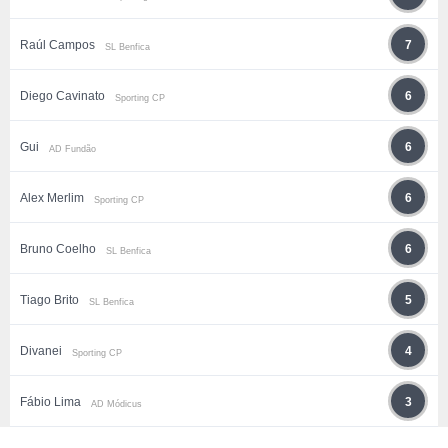
Raúl Campos
7
SL Benfica
Diego Cavinato
6
Sporting CP
Gui
6
AD Fundão
Alex Merlim
6
Sporting CP
Bruno Coelho
6
SL Benfica
Tiago Brito
5
SL Benfica
Divanei
4
Sporting CP
Fábio Lima
3
AD Módicus