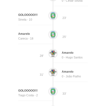
0 - César Sousa
GOLOOOOO!!!
23'
Sineta - 10
Amarelo
25'
Careca - 18
Amarelo
28'
0 - Hugo Santos
Amarelo
31'
0 - João Fialho
GOLOOOOO!!!
33'
Tiago Costa - 2