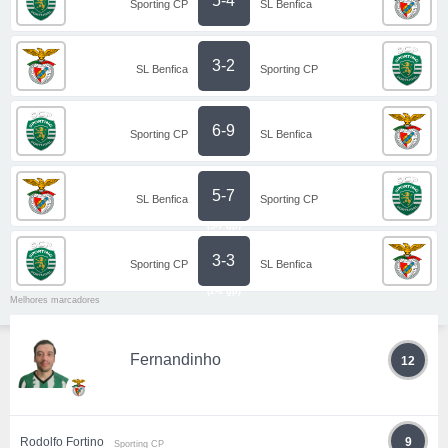
5-4
Sporting CP
SL Benfica
3-2
SL Benfica
Sporting CP
6-9
Sporting CP
SL Benfica
5-7
SL Benfica
Sporting CP
(5-7 gp)
3-3
Sporting CP
SL Benfica
(2-0 gp)
Melhores marcadores
Fernandinho
12
Rodolfo Fortino
9
Sporting CP