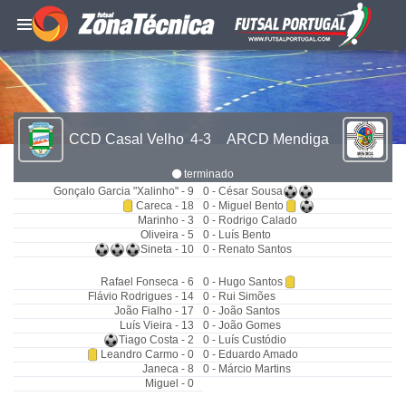
CCD Casal Velho
4-3
ARCD Mendiga
terminado
Gonçalo Garcia "Xalinho" - 9
0 - César Sousa
Careca - 18
0 - Miguel Bento
Marinho - 3
0 - Rodrigo Calado
Oliveira - 5
0 - Luís Bento
Sineta - 10
0 - Renato Santos
Rafael Fonseca - 6
0 - Hugo Santos
Flávio Rodrigues - 14
0 - Rui Simões
João Fialho - 17
0 - João Santos
Luís Vieira - 13
0 - João Gomes
Tiago Costa - 2
0 - Luís Custódio
Leandro Carmo - 0
0 - Eduardo Amado
Janeca - 8
0 - Márcio Martins
Miguel - 0