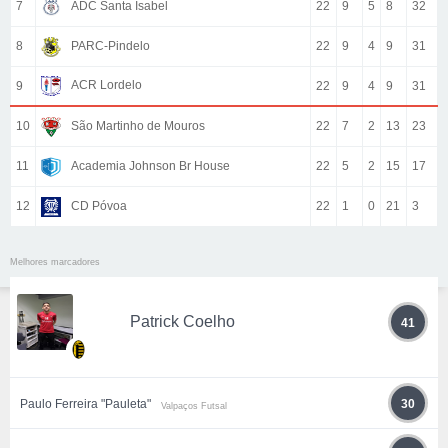
7
ADC Santa Isabel
22
9
5
8
32
8
PARC-Pindelo
22
9
4
9
31
ACR Lordelo
9
22
9
4
9
31
10
São Martinho de Mouros
22
7
2
13
23
11
Academia Johnson Br House
22
5
2
15
17
12
CD Póvoa
22
1
0
21
3
Melhores marcadores
Patrick Coelho
41
Paulo Ferreira "Pauleta"
30
Valpaços Futsal