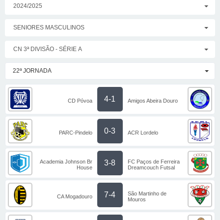
2024/2025
SENIORES MASCULINOS
CN 3ª DIVISÃO - SÉRIE A
22ª JORNADA
4-1
CD Póvoa
Amigos Abeira Douro
0-3
PARC-Pindelo
ACR Lordelo
Academia Johnson Br
FC Paços de Ferreira
3-8
House
Dreamcouch Futsal
São Martinho de
7-4
CA Mogadouro
Mouros