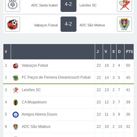
4-2
ADC Santa Isabel
Leixões SC
4-2
Valpaços Futsal
ADC São Mateus
#
J
V
E
D
PTS
1
Valpaços Futsal
22
16
2
4
50
FC Paços de Ferreira Dreamcouch Futsal
2
22
14
3
5
45
3
Leixões SC
22
13
2
7
41
4
CA Mogadouro
22
12
3
7
39
5
Amigos Abeira Douro
22
11
3
8
36
6
ADC São Mateus
22
10
2
10
32