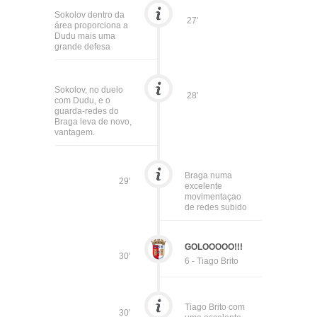
Sokolov dentro da
27'
área proporciona a
Dudu mais uma
grande defesa
Sokolov, no duelo
28'
com Dudu, e o
guarda-redes do
Braga leva de novo,
vantagem.
Braga numa
29'
excelente
movimentaçao
de redes subido
GOLOOOOO!!!
30'
6 - Tiago Brito
Tiago Brito com
30'