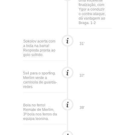
uma escelente
finalzação, com
Ygor a conduzir
o contra-ataque,
dá vantagem ao
Braga. 1-2
Sokolov acerta com
31'
a bola na barra!
Resposta pronta ao
golo sofrido.
5x4 para o sporting.
37'
Merlim veste a
camisola de guarda-
redes
Bola no ferro!
38'
Remate de Merlim.
3ª bola nos ferros da
equipa leonina.