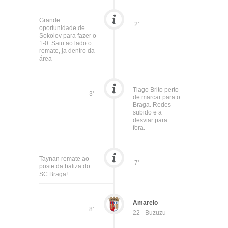
Grande
2'
oportunidade de
Sokolov para fazer o
1-0. Saiu ao lado o
remate, ja dentro da
área
Tiago Brito perto
3'
de marcar para o
Braga. Redes
subido e a
desviar para
fora.
Taynan remate ao
7'
poste da baliza do
SC Braga!
Amarelo
8'
22 - Buzuzu