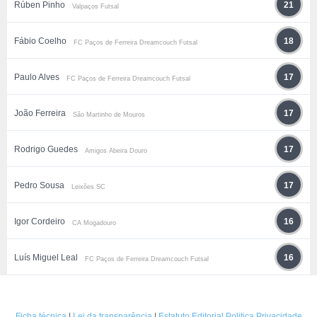
Rúben Pinho
21
Valpaços Futsal
Fábio Coelho
18
FC Paços de Ferreira Dreamcouch Futsal
Paulo Alves
17
FC Paços de Ferreira Dreamcouch Futsal
João Ferreira
17
São Martinho de Mouros
Rodrigo Guedes
17
Amigos Abeira Douro
Pedro Sousa
17
Leixões SC
Igor Cordeiro
16
CA Mogadouro
Luís Miguel Leal
16
FC Paços de Ferreira Dreamcouch Futsal
Ficha técnica
|
Lei da transparência
|
Estatuto Editorial
Politica Privacidade