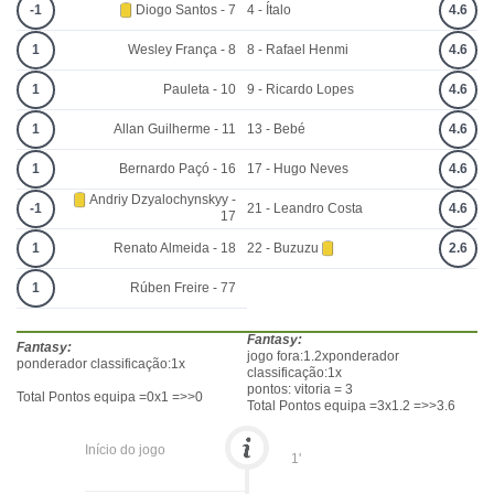
-1
Diogo Santos - 7
4 - Ítalo
4.6
1
Wesley França - 8
8 - Rafael Henmi
4.6
1
Pauleta - 10
9 - Ricardo Lopes
4.6
1
Allan Guilherme - 11
13 - Bebé
4.6
1
Bernardo Paçó - 16
17 - Hugo Neves
4.6
Andriy Dzyalochynskyy -
-1
21 - Leandro Costa
4.6
17
1
Renato Almeida - 18
22 - Buzuzu
2.6
1
Rúben Freire - 77
Fantasy:
Fantasy:
jogo fora:1.2xponderador
ponderador classificação:1x
classificação:1x
pontos: vitoria = 3
Total Pontos equipa =0x1 =>>0
Total Pontos equipa =3x1.2 =>>3.6
Início do jogo
1'