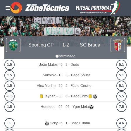
Sporting CP
1-2
SC Braga
terminado
1.5
João Matos - 9
2 - Dudu
5.1
1.5
Sokolov - 13
3 - Tiago Sousa
5.1
1.5
Alex Merlim - 29
5 - Fábio Cecílio
5.1
-0.5
Taynan - 33
6 - Tiago Brito
5.5
1.5
Henrique - 92
96 - Ygor Mota
7.5
3
Zicky - 6
1 - Joao Cunha
4.6