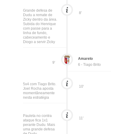
Grande defesa de
8'
Dudu a remate de
Zicky dentro da área.
Subida do Henrique
com passe para a
linha de fundo,
cabeceamento e
Diogo a servir Zicky
Amarelo
9'
6 - Tiago Brito
5x4 com Tiago Brito.
10'
Joel Rocha aposta
momentâneamente
nesta estratégia
Pauleta no contra
11'
ataque fica 1x1
perante Dudu. Mais
uma grande defesa
de Dudu