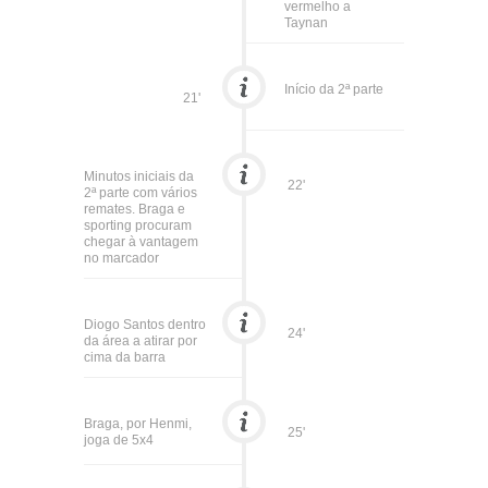
vermelho a
Taynan
Início da 2ª parte
21'
Minutos iniciais da
22'
2ª parte com vários
remates. Braga e
sporting procuram
chegar à vantagem
no marcador
Diogo Santos dentro
24'
da área a atirar por
cima da barra
Braga, por Henmi,
25'
joga de 5x4