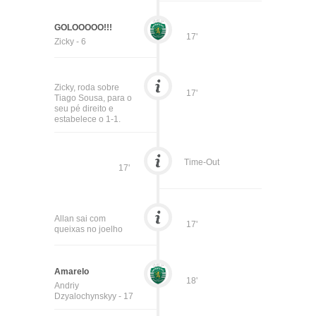
GOLOOOOO!!!
17'
Zicky - 6
Zicky, roda sobre
17'
Tiago Sousa, para o
seu pé direito e
estabelece o 1-1.
Time-Out
17'
Allan sai com
17'
queixas no joelho
Amarelo
18'
Andriy
Dzyalochynskyy - 17