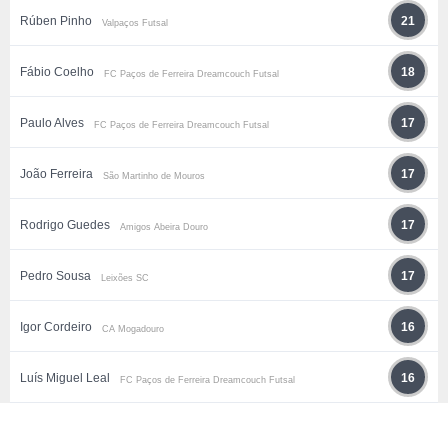
Rúben Pinho
21
Valpaços Futsal
Fábio Coelho
18
FC Paços de Ferreira Dreamcouch Futsal
Paulo Alves
17
FC Paços de Ferreira Dreamcouch Futsal
João Ferreira
17
São Martinho de Mouros
Rodrigo Guedes
17
Amigos Abeira Douro
Pedro Sousa
17
Leixões SC
Igor Cordeiro
16
CA Mogadouro
Luís Miguel Leal
16
FC Paços de Ferreira Dreamcouch Futsal