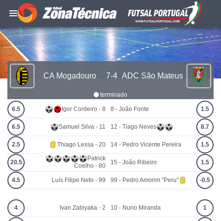
CA Mogadouro
7-4
ADC São Mateus
terminado
6.5
Igor Cordeiro - 8
8 - João Fonte
1.5
6.5
Samuel Silva - 11
12 - Tiago Neves
8.7
2.5
Thiago Lessa - 20
14 - Pedro Vicente Pereira
1.5
Patrick
20.5
15 - João Ribeiro
1.5
Coelho - 80
4.5
Luís Filipe Neto - 99
99 - Pedro Amorim "Peru"
-0.5
4
Ivan Zabiyaka - 2
10 - Nuno Miranda
1