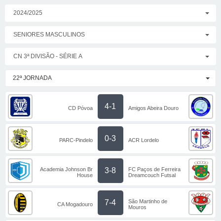
2024/2025
SENIORES MASCULINOS
CN 3ª DIVISÃO - SÉRIE A
22ª JORNADA
4-1
CD Póvoa
Amigos Abeira Douro
0-3
PARC-Pindelo
ACR Lordelo
Academia Johnson Br
FC Paços de Ferreira
3-8
House
Dreamcouch Futsal
São Martinho de
7-4
CA Mogadouro
Mouros