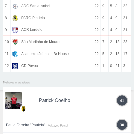
7
ADC Santa Isabel
22
9
5
8
32
8
PARC-Pindelo
22
9
4
9
31
ACR Lordelo
9
22
9
4
9
31
10
São Martinho de Mouros
22
7
2
13
23
11
Academia Johnson Br House
22
5
2
15
17
12
CD Póvoa
22
1
0
21
3
Melhores marcadores
Patrick Coelho
41
Paulo Ferreira "Pauleta"
30
Valpaços Futsal