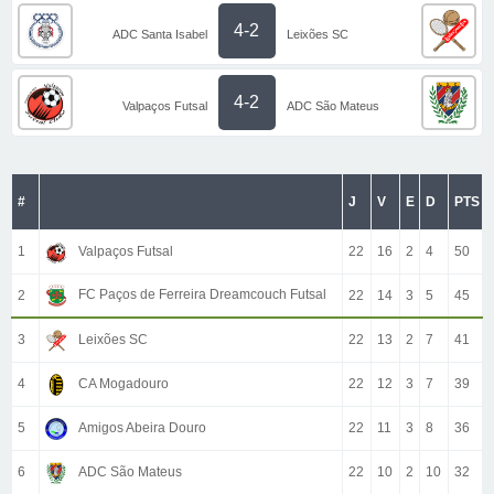
4-2
ADC Santa Isabel
Leixões SC
4-2
Valpaços Futsal
ADC São Mateus
#
J
V
E
D
PTS
1
Valpaços Futsal
22
16
2
4
50
FC Paços de Ferreira Dreamcouch Futsal
2
22
14
3
5
45
3
Leixões SC
22
13
2
7
41
4
CA Mogadouro
22
12
3
7
39
5
Amigos Abeira Douro
22
11
3
8
36
6
ADC São Mateus
22
10
2
10
32