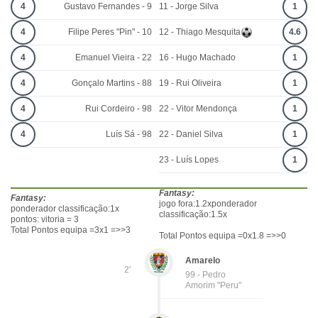
4
Gustavo Fernandes - 9
11 - Jorge Silva
1
4
Filipe Peres "Pin" - 10
12 - Thiago Mesquita
4.6
4
Emanuel Vieira - 22
16 - Hugo Machado
1
4
Gonçalo Martins - 88
19 - Rui Oliveira
1
4
Rui Cordeiro - 98
22 - Vitor Mendonça
1
4
Luís Sá - 98
22 - Daniel Silva
1
23 - Luís Lopes
1
Fantasy:
Fantasy:
jogo fora:1.2xponderador
ponderador classificação:1x
classificação:1.5x
pontos: vitoria = 3
Total Pontos equipa =3x1 =>>3
Total Pontos equipa =0x1.8 =>>0
Amarelo
2'
99 - Pedro
Amorim "Peru"