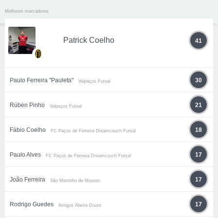
Melhores marcadores
Patrick Coelho
41
Paulo Ferreira "Pauleta"
30
Valpaços Futsal
Rúben Pinho
21
Valpaços Futsal
Fábio Coelho
18
FC Paços de Ferreira Dreamcouch Futsal
Paulo Alves
17
FC Paços de Ferreira Dreamcouch Futsal
João Ferreira
17
São Martinho de Mouros
Rodrigo Guedes
17
Amigos Abeira Douro