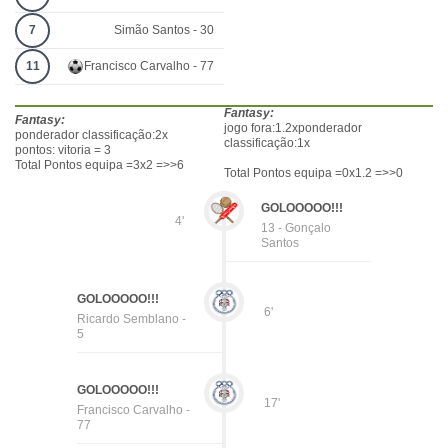
7
Simão Santos - 30
11
Francisco Carvalho - 77
Fantasy:
Fantasy:
jogo fora:1.2xponderador
ponderador classificação:2x
classificação:1x
pontos: vitoria = 3
Total Pontos equipa =3x2 =>>6
Total Pontos equipa =0x1.2 =>>0
GOLOOOOO!!!
4'
13 - Gonçalo
Santos
GOLOOOOO!!!
6'
Ricardo Semblano -
5
GOLOOOOO!!!
17'
Francisco Carvalho -
77