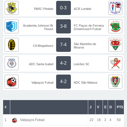
0-3
PARC-Pindelo
ACR Lordelo
Academia Johnson Br
FC Paços de Ferreira
3-8
House
Dreamcouch Futsal
São Martinho de
7-4
CA Mogadouro
Mouros
4-2
ADC Santa Isabel
Leixões SC
4-2
Valpaços Futsal
ADC São Mateus
#
J
V
E
D
PTS
1
Valpaços Futsal
22
16
2
4
50