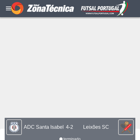
ADC Santa Isabel
4-2
Leixões SC
terminado