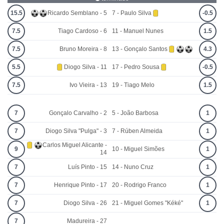
15.5
Ricardo Semblano - 5
7 - Paulo Silva
-0.5
7.5
Tiago Cardoso - 6
11 - Manuel Nunes
1.5
7.5
Bruno Moreira - 8
13 - Gonçalo Santos
4.3
5.5
Diogo Silva - 11
17 - Pedro Sousa
-0.5
7.5
Ivo Vieira - 13
19 - Tiago Melo
1.5
7
Gonçalo Carvalho - 2
5 - João Barbosa
1
7
Diogo Silva "Pulga" - 3
7 - Rúben Almeida
1
Carlos Miguel Alicante -
9
10 - Miguel Simões
1
14
7
Luís Pinto - 15
14 - Nuno Cruz
1
7
Henrique Pinto - 17
20 - Rodrigo Franco
1
7
Diogo Silva - 26
21 - Miguel Gomes "Kéké"
1
7
Madureira - 27