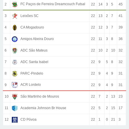
FC Paços de Ferreira Dreamcouch Futsal
2
22
14
3
5
45
3
Leixões SC
22
13
2
7
41
4
CA Mogadouro
22
12
3
7
39
5
Amigos Abeira Douro
22
11
3
8
36
6
ADC São Mateus
22
10
2
10
32
7
ADC Santa Isabel
22
9
5
8
32
8
PARC-Pindelo
22
9
4
9
31
ACR Lordelo
9
22
9
4
9
31
10
São Martinho de Mouros
22
7
2
13
23
11
Academia Johnson Br House
22
5
2
15
17
12
CD Póvoa
22
1
0
21
3