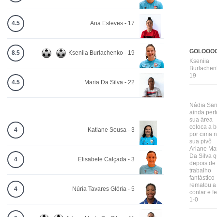
4.5
Ana Esteves - 17
GOLOOOO
8.5
Kseniia Burlachenko - 19
Kseniia
Burlachen
19
4.5
Maria Da Silva - 22
Nádia San
ainda pert
sua área
coloca a b
4
Katiane Sousa - 3
por cima 
sua pivô
Ariane Ma
Da Silva 
4
Elisabete Calçada - 3
depois de
trabalho
fantástico
rematou a
4
Núria Tavares Glória - 5
contar e f
1-0