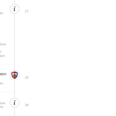
27'
ko
 área
a"
ssim
O!!!
35'
ko -
aque
36'
ore