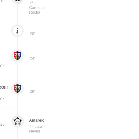
19'
15 -
Carolina
Rocha
20'
24'
" -
O!!!
26'
" -
Amarelo
26'
7 - Lara
Neves