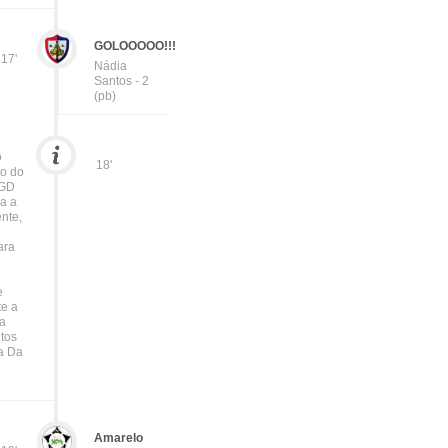
GOLOOOOO!!!
17'
Nádia
Santos - 2
(pb)
o
18'
to do
 GD
ra a
nte,
ara
e
te a
ia
tos
ia Da
Amarelo