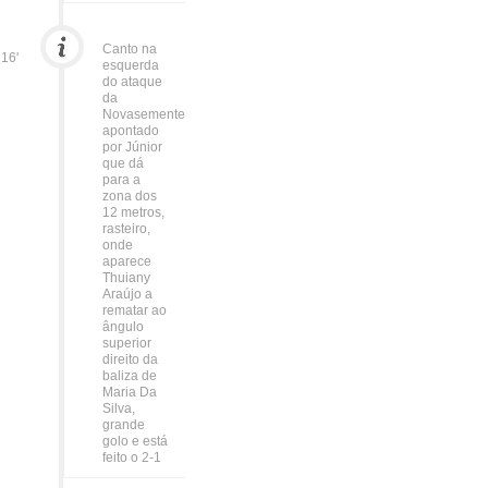
Canto na
16'
esquerda
do ataque
da
Novasemente
apontado
por Júnior
que dá
para a
zona dos
12 metros,
rasteiro,
onde
aparece
Thuiany
Araújo a
rematar ao
ângulo
superior
direito da
baliza de
Maria Da
Silva,
grande
golo e está
feito o 2-1