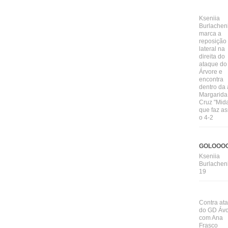
Kseniia
Burlachen
marca a
reposição
lateral na
direita do
ataque do
Árvore e
encontra
dentro da
Margarida
Cruz "Mid
que faz a
o 4-2
GOLOOOO
Kseniia
Burlachen
19
Contra at
do GD Áv
com Ana
Frasco