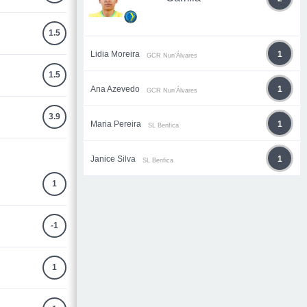
1.5
Lidia Moreira
1
GCR Nun’Álvares
1.5
Ana Azevedo
1
GCR Nun’Álvares
3.9
Maria Pereira
1
SL Benfica
Janice Silva
1
SL Benfica
1
-1
1