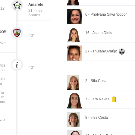
Amarelo
12'
21 - Inês
6 - Pholyana Silva "pópo"
Soares
O!!!
16 - Joana Dinis
13'
ko -
27 - Thuiany Araújo
tos
13'
o da
ola
2 - Rita Costa
na
ria
que
7 - Lara Neves
 um
8 - Inês Costa
ez o