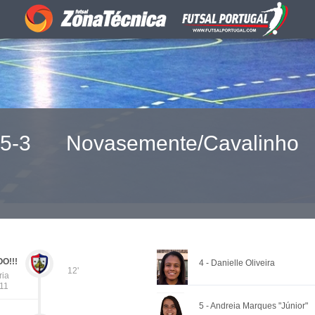
5-3
Novasemente/Cavalinho
O!!!
4 - Danielle Oliveira
12'
ria
 11
5 - Andreia Marques "Júnior"