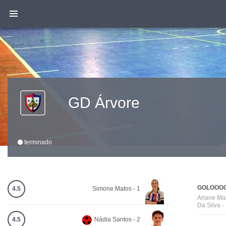
GD Árvore
terminado
GOLOOOO
4.5
Simone Matos - 1
Ariane Ma
Da Silva -
4.5
Nádia Santos - 2