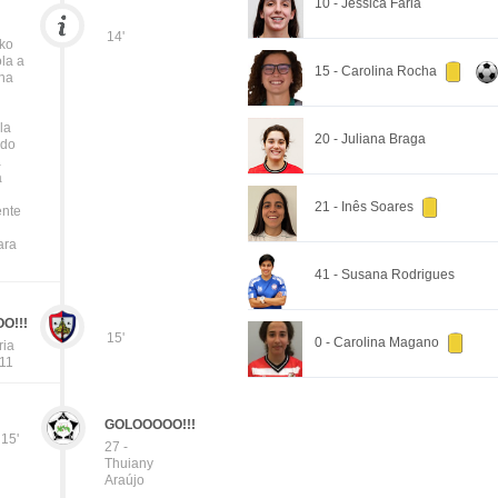
10 - Jéssica Faria
14'
ko
la a
15 - Carolina Rocha
ha
la
20 - Juliana Braga
 do
à
a
21 - Inês Soares
nte
ara
41 - Susana Rodrigues
O!!!
15'
0 - Carolina Magano
ria
 11
GOLOOOOO!!!
15'
27 -
Thuiany
Araújo