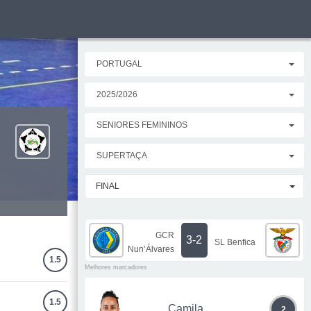
PORTUGAL
2025/2026
SENIORES FEMININOS
SUPERTAÇA
FINAL
GCR
3-2
SL Benfica
Nun’Álvares
1.5
Melhores marcadores
1.5
Camila
2