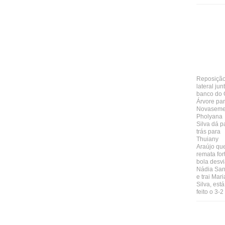
Reposiçã
lateral jun
banco do
Árvore pa
Novaseme
Pholyana
Silva dá p
trás para
Thuiany
Araújo qu
remata for
bola desv
Nádia San
e trai Mar
Silva, está
feito o 3-2