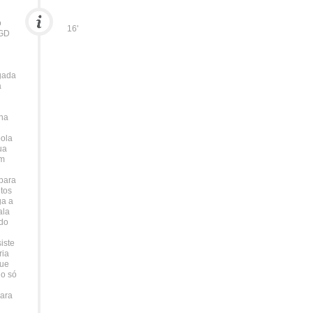
o
16'
 GD
gada
a
Ana
bola
ua
um
 para
tos
ga a
ala
do
iste
ria
que
o só
para