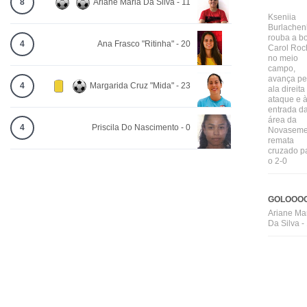
8
Ariane Maria Da Silva - 11
Kseniia
Burlachen
rouba a bo
4
Ana Frasco "Ritinha" - 20
Carol Roc
no meio
campo,
avança pe
4
Margarida Cruz "Mida" - 23
ala direita
ataque e 
entrada d
área da
4
Priscila Do Nascimento - 0
Novaseme
remata
cruzado p
o 2-0
GOLOOOO
Ariane Ma
Da Silva -