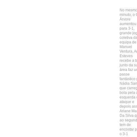
No mesm
minuto, o
Árvore
aumentou
para 3-1,
grande jo
coletiva d
equipa de
Manuel
Ventura, 
Esteves
recebe a 
junto da s
área faz 
passe
fantástico
Nádia San
que carre
bola pela 
esquerda 
ataque e
depois ass
Ariane Ma
Da Silva 
ao segund
tem de
encostar 
o 3-1