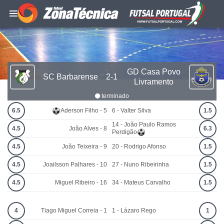
GD Casa Povo
SC Barbarense
2-1
Livramento
terminado
6.5
Aderson Filho - 5
6 - Valter Silva
1.5
14 - João Paulo Ramos
4.5
João Alves - 8
6.3
Perdigão
4.5
João Teixeira - 9
20 - Rodrigo Afonso
1.5
4.5
Joailsson Palhares - 10
27 - Nuno Ribeirinha
1.5
4.5
Miguel Ribeiro - 16
34 - Mateus Carvalho
1.5
4
Tiago Miguel Correia - 1
1 - Lázaro Rego
1