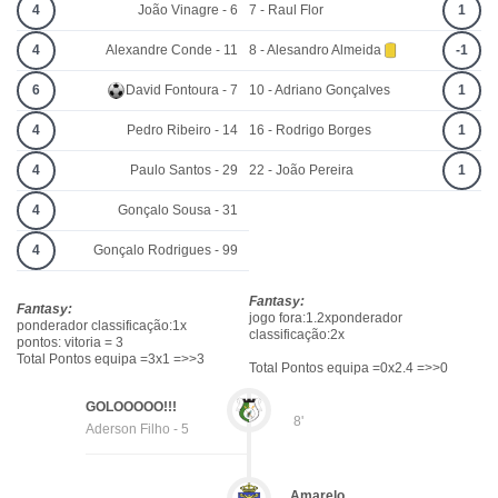
4
João Vinagre - 6
7 - Raul Flor
1
4
Alexandre Conde - 11
8 - Alesandro Almeida
-1
6
David Fontoura - 7
10 - Adriano Gonçalves
1
4
Pedro Ribeiro - 14
16 - Rodrigo Borges
1
4
Paulo Santos - 29
22 - João Pereira
1
4
Gonçalo Sousa - 31
4
Gonçalo Rodrigues - 99
Fantasy:
Fantasy:
jogo fora:1.2xponderador
ponderador classificação:1x
classificação:2x
pontos: vitoria = 3
Total Pontos equipa =3x1 =>>3
Total Pontos equipa =0x2.4 =>>0
GOLOOOOO!!!
8'
Aderson Filho - 5
Amarelo