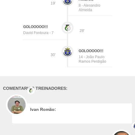
19'
8 - Alesandro
Almeida
GOLOOOOO!!!
28'
David Fontoura - 7
GOLOOOOO!!!
30'
14 - João Paulo
Ramos Perdigão
COMENTARIOS TREINADORES:
Ivan Romão: