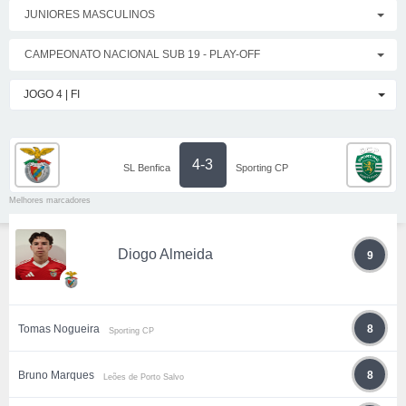
JUNIORES MASCULINOS
CAMPEONATO NACIONAL SUB 19 - PLAY-OFF
JOGO 4 | FI
4-3
SL Benfica
Sporting CP
Melhores marcadores
Diogo Almeida
9
Tomas Nogueira
8
Sporting CP
Bruno Marques
8
Leões de Porto Salvo