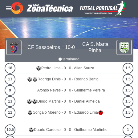
CA S. Marta
CF Sassoeiros
10-0
Pinhal
terminado
18
Pedro Lima - 0
0 - Allan Souza
1.5
13
Rodrigo Dinis - 0
0 - Rodrigo Bento
1.5
9
Afonso Neves - 0
0 - Guilherme Pereira
1.5
13
Diogo Martins - 0
0 - Daniel Almeida
1.5
11
Gonçalo Moreno - 0
0 - Eduardo Lima
1.5
10.5
Duarte Cardoso - 0
0 - Guilherme Martinho
1