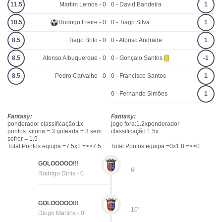
11.5
Martim Lemos - 0
0 - David Bandeira
1
10.5
Rodrigo Freire - 0
0 - Tiago Silva
1
8.5
Tiago Brito - 0
0 - Afonso Andrade
1
8.5
Afonso Albuquerque - 0
0 - Gonçalo Santos
-1
8.5
Pedro Carvalho - 0
0 - Francisco Santos
1
0 - Fernando Simões
1
Fantasy:
Fantasy:
ponderador classificação:1x
jogo fora:1.2xponderador
pontos: vitoria = 3 goleada = 3 sem
classificação:1.5x
sofrer = 1.5
Total Pontos equipa =7.5x1 =>>7.5
Total Pontos equipa =0x1.8 =>>0
GOLOOOOO!!!
6'
Rodrigo Dinis - 0
GOLOOOOO!!!
10'
Diogo Martins - 0