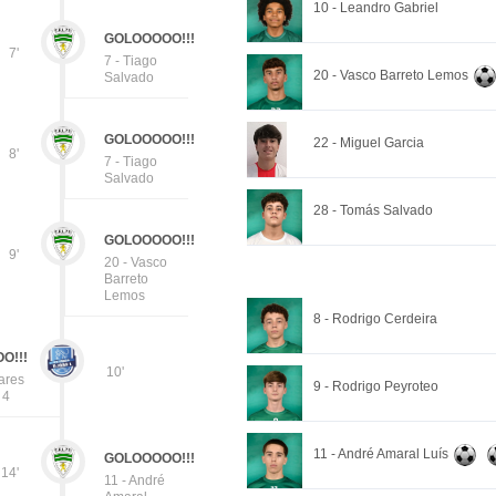
10 - Leandro Gabriel
GOLOOOOO!!!
7'
7 - Tiago
20 - Vasco Barreto Lemos
Salvado
GOLOOOOO!!!
22 - Miguel Garcia
8'
7 - Tiago
Salvado
28 - Tomás Salvado
GOLOOOOO!!!
9'
20 - Vasco
Barreto
Lemos
8 - Rodrigo Cerdeira
O!!!
10'
ares
9 - Rodrigo Peyroteo
 4
11 - André Amaral Luís
GOLOOOOO!!!
14'
11 - André