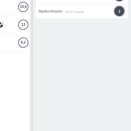
10.6
Martim Amorim
2
ADCR Caxinas
13
8.2