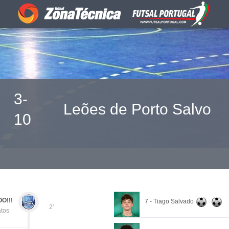
3-
Leões de Porto Salvo
10
O!!!
7 - Tiago Salvado
2'
tos