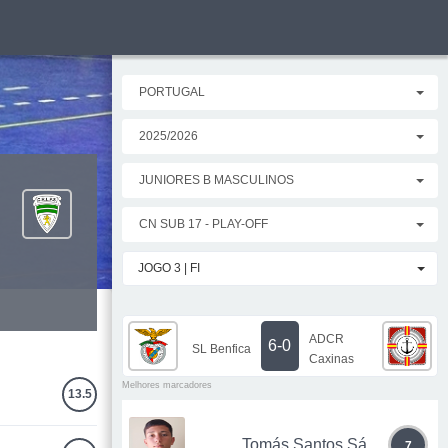
PORTUGAL
2025/2026
JUNIORES B MASCULINOS
CN SUB 17 - PLAY-OFF
JOGO 3 | FI
ADCR
6-0
SL Benfica
Caxinas
Melhores marcadores
13.5
Tomás Santos Sá
7