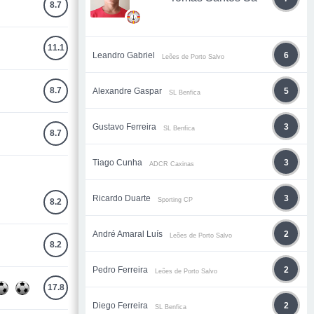
8.7
11.1
Leandro Gabriel
6
Leões de Porto Salvo
8.7
Alexandre Gaspar
5
SL Benfica
Gustavo Ferreira
3
SL Benfica
8.7
Tiago Cunha
3
ADCR Caxinas
Ricardo Duarte
3
Sporting CP
8.2
André Amaral Luís
2
Leões de Porto Salvo
8.2
Pedro Ferreira
2
Leões de Porto Salvo
17.8
Diego Ferreira
2
SL Benfica