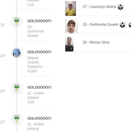
Amaral
Luís
17 - Lourenço Varela
GOLOOOOO!!!
20 - Guilherme Duarte
14'
20 -
Guilherme
Duarte
30 - Afonso Silva
GOLOOOOO!!!
16'
Miguel
Soares
Esgueira -
4 (pb)
GOLOOOOO!!!
24'
11 - André
Amaral
Luís
GOLOOOOO!!!
27'
11 - André
Amaral