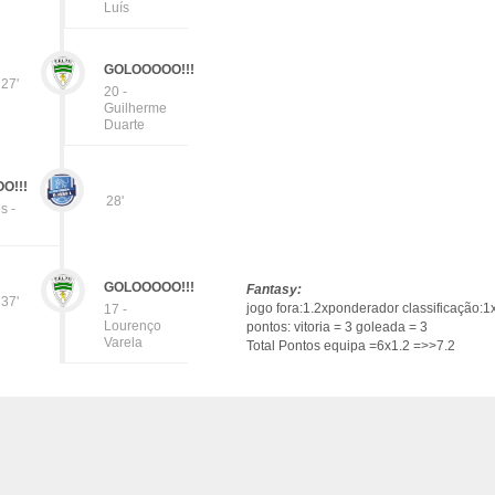
Luís
GOLOOOOO!!!
27'
20 -
Guilherme
Duarte
O!!!
28'
s -
GOLOOOOO!!!
Fantasy:
37'
jogo fora:1.2xponderador classificação:1
17 -
Lourenço
pontos: vitoria = 3 goleada = 3
Varela
Total Pontos equipa =6x1.2 =>>7.2