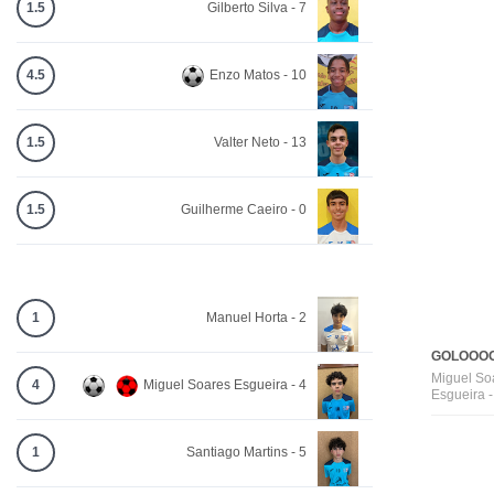
1.5
Gilberto Silva - 7
4.5
Enzo Matos - 10
1.5
Valter Neto - 13
1.5
Guilherme Caeiro - 0
1
Manuel Horta - 2
GOLOOOO
Miguel So
4
Miguel Soares Esgueira - 4
Esgueira -
1
Santiago Martins - 5