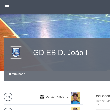
GD EB D. João I
terminado
GOLOOOO
4.5
Denzel Matos - 6
Denzel Ma
- 6