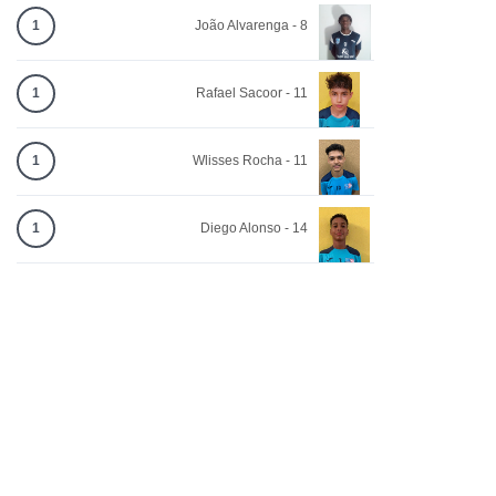
1
João Alvarenga - 8
1
Rafael Sacoor - 11
1
Wlisses Rocha - 11
1
Diego Alonso - 14