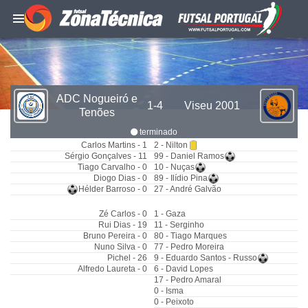
ADC Nogueiró e
1-4
Viseu 2001
Tenões
terminado
Carlos Martins - 1
2 - Nilton
Sérgio Gonçalves - 11
99 - Daniel Ramos
Tiago Carvalho - 0
10 - Nuças
Diogo Dias - 0
89 - Ilídio Pina
Hélder Barroso - 0
27 - André Galvão
Zé Carlos - 0
1 - Gaza
Rui Dias - 19
11 - Serginho
Bruno Pereira - 0
80 - Tiago Marques
Nuno Silva - 0
77 - Pedro Moreira
Pichel - 26
9 - Eduardo Santos - Russo
Alfredo Laureta - 0
6 - David Lopes
17 - Pedro Amaral
0 - Isma
0 - Peixoto