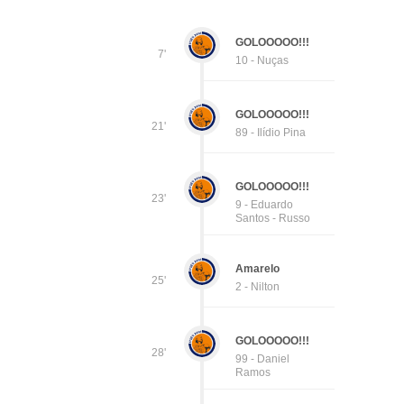
GOLOOOOO!!!
7'
10 - Nuças
GOLOOOOO!!!
21'
89 - Ilídio Pina
GOLOOOOO!!!
23'
9 - Eduardo
Santos - Russo
Amarelo
25'
2 - Nilton
GOLOOOOO!!!
28'
99 - Daniel
Ramos