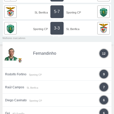
5-7
SL Benfica
Sporting CP
(5-7 gp)
3-3
Sporting CP
SL Benfica
(2-0 gp)
Melhores marcadores
Fernandinho
12
Rodolfo Fortino
9
Sporting CP
Raúl Campos
7
SL Benfica
Diego Cavinato
6
Sporting CP
Gui
6
AD Fundão