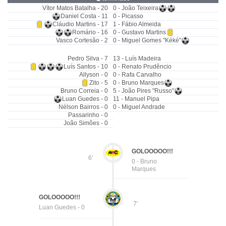
Vítor Matos Batalha - 20
0 - João Teixeira
Daniel Costa - 11
0 - Picasso
Cláudio Martins - 17
1 - Fábio Almeida
Romário - 16
0 - Gustavo Martins
Vasco Cortesão - 2
0 - Miguel Gomes "Kéké"
Pedro Silva - 7
13 - Luís Madeira
Luís Santos - 10
0 - Renato Prudêncio
Allyson - 0
0 - Rafa Carvalho
Zito - 5
0 - Bruno Marques
Bruno Correia - 0
5 - João Pires "Russo"
Luan Guedes - 0
11 - Manuel Pipa
Nélson Bairros - 0
0 - Miguel Andrade
Passarinho - 0
João Simões - 0
GOLOOOOO!!!
6'
0 - Bruno
Marques
GOLOOOOO!!!
7'
Luan Guedes - 0