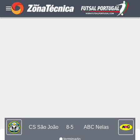
CS São João
8-5
ABC Nelas
terminado