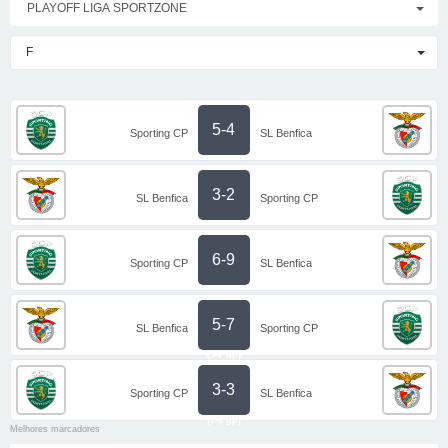
PLAYOFF LIGA SPORTZONE
F
5-4
Sporting CP
SL Benfica
3-2
SL Benfica
Sporting CP
6-9
Sporting CP
SL Benfica
5-7
SL Benfica
Sporting CP
(5-7 gp)
3-3
Sporting CP
SL Benfica
(2-0 gp)
Melhores marcadores