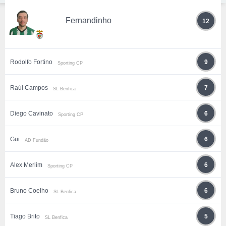
Fernandinho
12
Rodolfo Fortino
9
Sporting CP
Raúl Campos
7
SL Benfica
Diego Cavinato
6
Sporting CP
Gui
6
AD Fundão
Alex Merlim
6
Sporting CP
Bruno Coelho
6
SL Benfica
Tiago Brito
5
SL Benfica