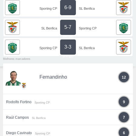
6-9
Sporting CP
SL Benfica
5-7
SL Benfica
Sporting CP
(5-7 gp)
3-3
Sporting CP
SL Benfica
(2-0 gp)
Melhores marcadores
Fernandinho
12
Rodolfo Fortino
9
Sporting CP
Raúl Campos
7
SL Benfica
Diego Cavinato
6
Sporting CP