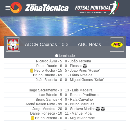
ADCR Caxinas
0-3
ABC Nelas
terminado
Ricardo Ávila - 5
0 - João Teixeira
Paulo Duarte - 8
0 - Picasso
Pedro Rocha - 15
5 - João Pires "Russo"
Bruno Ribeiro - 69
1 - Fábio Almeida
João Baptista - 0
0 - Miguel Gomes "Kéké"
Tiago Sacramento - 3
13 - Luís Madeira
Isac Bártolo - 5
0 - Renato Prudêncio
Bruno Santos - 4
0 - Rafa Carvalho
André Kellen Pinto - 99
0 - Bruno Marques
Jorge Mendes - 20
0 - Gustavo Martins
Daniel Fonseca - 10
11 - Manuel Pipa
Bruno Pereira - 0
0 - Miguel Andrade