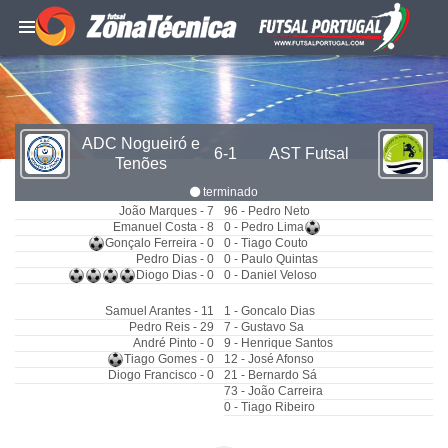
ADC Nogueiró e
6-1
AST Futsal
Tenões
terminado
João Marques - 7
96 - Pedro Neto
Emanuel Costa - 8
0 - Pedro Lima
Gonçalo Ferreira - 0
0 - Tiago Couto
Pedro Dias - 0
0 - Paulo Quintas
Diogo Dias - 0
0 - Daniel Veloso
Samuel Arantes - 11
1 - Goncalo Dias
Pedro Reis - 29
7 - Gustavo Sa
André Pinto - 0
9 - Henrique Santos
Tiago Gomes - 0
12 - José Afonso
Diogo Francisco - 0
21 - Bernardo Sá
73 - João Carreira
0 - Tiago Ribeiro