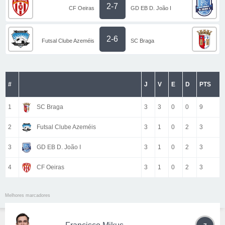
2-7
CF Oeiras
GD EB D. João I
2-6
Futsal Clube Azeméis
SC Braga
#
J
V
E
D
PTS
1
SC Braga
3
3
0
0
9
2
Futsal Clube Azeméis
3
1
0
2
3
3
GD EB D. João I
3
1
0
2
3
4
CF Oeiras
3
1
0
2
3
Melhores marcadores