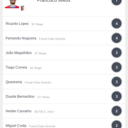
Francisco Mikus
7
Ricardo Lopes
4
SC Braga
Fernando Nogueira
4
Futsal Clube Azeméis
João Magalhães
3
SC Braga
Tiago Correia
3
SC Braga
Quaresma
3
Futsal Clube Azeméis
Duarte Bernardino
3
CF Oeiras
Helder Carvalho
2
GD EB D. João I
Miguel Costa
2
Futsal Clube Azeméis