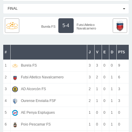
FINAL
Futsi Atletico
5-4
Burela FS
Navalcarnero
#
J
V
E
D
PTS
1
Burela FS
3
3
0
0
9
2
Futsi Atletico Navalcarnero
3
2
0
1
6
3
AD Alcorcón FS
2
1
0
1
3
4
Ourense Envialia FSF
2
1
0
1
3
5
AE Penya Esplugues
1
0
0
1
0
6
Poio Pescamar FS
1
0
0
1
0