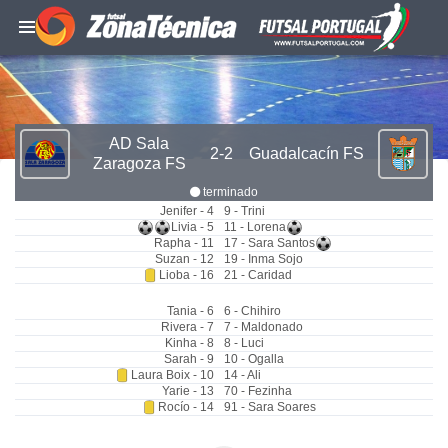
AD Sala
2-2
Guadalcacín FS
Zaragoza FS
terminado
Jenifer - 4
9 - Trini
Livia - 5
11 - Lorena
Rapha - 11
17 - Sara Santos
Suzan - 12
19 - Inma Sojo
Lioba - 16
21 - Caridad
Tania - 6
6 - Chihiro
Rivera - 7
7 - Maldonado
Kinha - 8
8 - Luci
Sarah - 9
10 - Ogalla
Laura Boix - 10
14 - Ali
Yarie - 13
70 - Fezinha
Rocío - 14
91 - Sara Soares