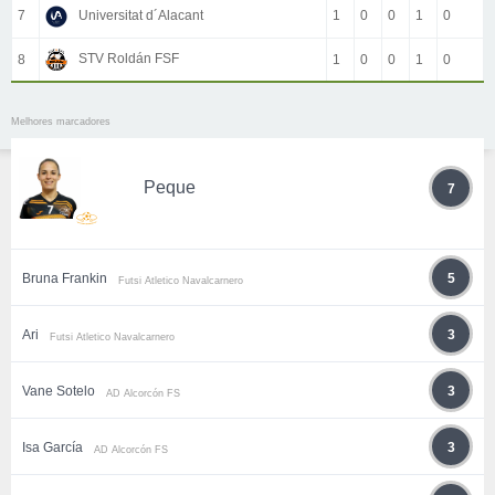
7
Universitat d´Alacant
1
0
0
1
0
STV Roldán FSF
8
1
0
0
1
0
Melhores marcadores
Peque
7
Bruna Frankin
5
Futsi Atletico Navalcarnero
Ari
3
Futsi Atletico Navalcarnero
Vane Sotelo
3
AD Alcorcón FS
Isa García
3
AD Alcorcón FS