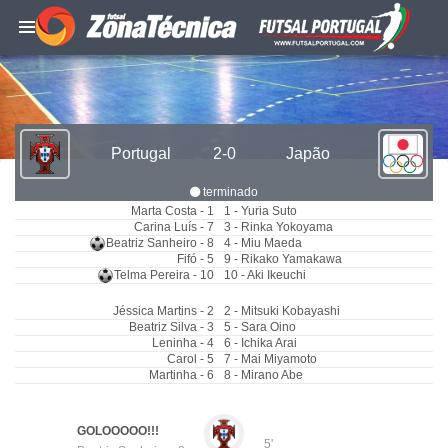
Portugal
2-0
Japão
terminado
Marta Costa - 1
1 - Yuria Suto
Carina Luís - 7
3 - Rinka Yokoyama
Beatriz Sanheiro - 8
4 - Miu Maeda
Fifó - 5
9 - Rikako Yamakawa
Telma Pereira - 10
10 - Aki Ikeuchi
Jéssica Martins - 2
2 - Mitsuki Kobayashi
Beatriz Silva - 3
5 - Sara Oino
Leninha - 4
6 - Ichika Arai
Carol - 5
7 - Mai Miyamoto
Martinha - 6
8 - Mirano Abe
GOLOOOOO!!!
5'