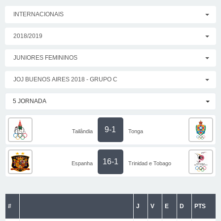
INTERNACIONAIS
2018/2019
JUNIORES FEMININOS
JOJ BUENOS AIRES 2018 - GRUPO C
5 JORNADA
9-1
Tailândia
Tonga
16-1
Espanha
Trinidad e Tobago
#
J
V
E
D
PTS