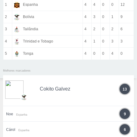
1
Espanha
4
4
0
0
12
2
Bolívia
4
3
0
1
9
3
Tailândia
4
2
0
2
6
4
Trinidad e Tobago
4
1
0
3
3
5
Tonga
4
0
0
4
0
Melhores marcadores
Cokito Galvez
13
Noe
9
Espanha
Cárol
6
Espanha