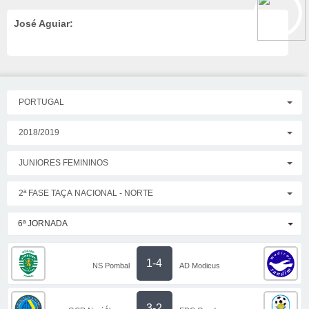
José Aguiar:
PORTUGAL
2018/2019
JUNIORES FEMININOS
2ª FASE TAÇA NACIONAL - NORTE
6ª JORNADA
1-4
NS Pombal
AD Modicus
3-2