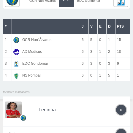
GCR Nun´Álvares
EDC Gondomar
#
J
V
E
D
PTS
1
GCR Nun´Álvares
6
5
0
1
15
2
AD Modicus
6
3
1
2
10
3
EDC Gondomar
6
3
0
3
9
4
NS Pombal
6
0
1
5
1
Melhores marcadores
Leninha
6