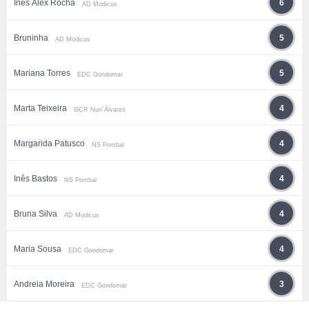
Inês Álex Rocha
6
AD Modicus
Bruninha
5
AD Modicus
Mariana Torres
5
EDC Gondomar
Marta Teixeira
4
GCR Nun´Álvares
Margarida Patusco
4
NS Pombal
Inês Bastos
4
NS Pombal
Bruna Silva
4
AD Modicus
Maria Sousa
4
EDC Gondomar
Andreia Moreira
3
EDC Gondomar