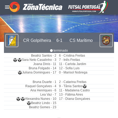
CR Golpilheira
6-1
CS Marítimo
terminado
Beatriz Santos - 2
6 - Cristina Freitas
Sara Neto Casalinho - 3
7 - Inês Freitas
Joana Dinis - 11
11 - Carlota Jardim
Bruna Folgado - 14
12 - Sofia Luis
Juliana Domingues - 17
0 - Marisol Nobrega
Bruna Duarte - 1
2 - Catarina Freitas
Raquel Gonçalves - 4
9 - Tânia Santos
Ana Henriques - 6
11 - Madalena Castro
Lea Vaz - 7
13 - Fátima Aires
Alexandra Nunes - 10
17 - Diana Gonçalves
Beatriz Lindo - 15
Beatriz Gomes - 23