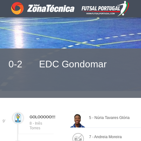
0-2
EDC Gondomar
GOLOOOOO!!!
5 - Núria Tavares Glória
9'
8 - Inês
Torres
7 - Andreia Moreira