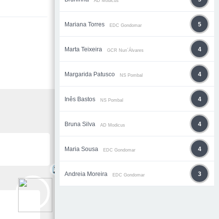
AD Modicus
Mariana Torres
5
EDC Gondomar
Marta Teixeira
4
GCR Nun´Álvares
Margarida Patusco
4
NS Pombal
Inês Bastos
4
NS Pombal
Bruna Silva
4
AD Modicus
Maria Sousa
4
EDC Gondomar
Andreia Moreira
3
EDC Gondomar