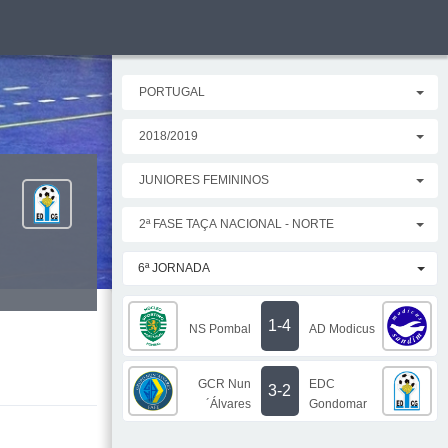
PORTUGAL
2018/2019
JUNIORES FEMININOS
2ª FASE TAÇA NACIONAL - NORTE
6ª JORNADA
1-4
NS Pombal
AD Modicus
GCR Nun
EDC
3-2
´Álvares
Gondomar