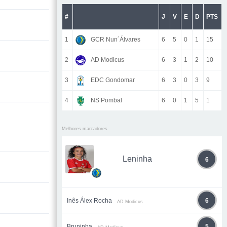
#
J
V
E
D
PTS
1
GCR Nun´Álvares
6
5
0
1
15
2
AD Modicus
6
3
1
2
10
3
EDC Gondomar
6
3
0
3
9
4
NS Pombal
6
0
1
5
1
Melhores marcadores
Leninha
6
Inês Álex Rocha
6
AD Modicus
Bruninha
5