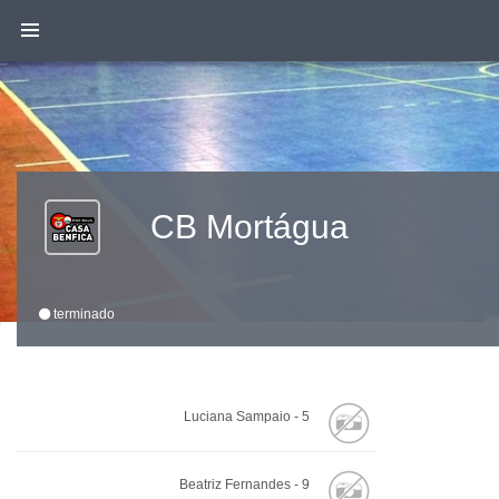
CB Mortágua
terminado
Luciana Sampaio - 5
Beatriz Fernandes - 9