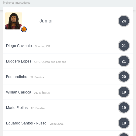
Melhores marcadores
Junior
24
Diego Cavinato
21
Sporting CP
Ludgero Lopes
21
CRC Quinta dos Lombos
Fernandinho
20
SL Benfica
Willian Carioca
19
AD Módicus
Mário Freitas
19
AD Fundão
Eduardo Santos - Russo
18
Viseu 2001