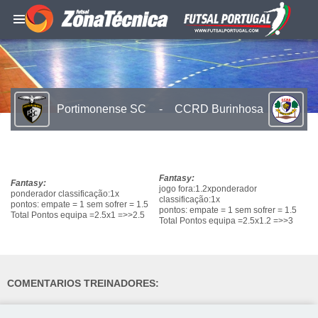
Portimonense SC
-
CCRD Burinhosa
Fantasy:
Fantasy:
jogo fora:1.2xponderador
ponderador classificação:1x
classificação:1x
pontos: empate = 1 sem sofrer = 1.5
pontos: empate = 1 sem sofrer = 1.5
Total Pontos equipa =2.5x1 =>>2.5
Total Pontos equipa =2.5x1.2 =>>3
COMENTARIOS TREINADORES: