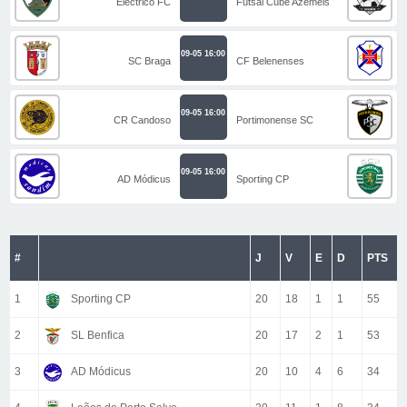
Eléctrico FC
Futsal Cube Azeméis
09-05 16:00
SC Braga
CF Belenenses
09-05 16:00
CR Candoso
Portimonense SC
09-05 16:00
AD Módicus
Sporting CP
#
J
V
E
D
PTS
1
Sporting CP
20
18
1
1
55
2
SL Benfica
20
17
2
1
53
3
AD Módicus
20
10
4
6
34