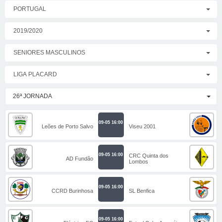
PORTUGAL
2019/2020
SENIORES MASCULINOS
LIGA PLACARD
26ª JORNADA
09-05 16:00
Leões de Porto Salvo
Viseu 2001
09-05 16:00
CRC Quinta dos
AD Fundão
Lombos
09-05 16:00
CCRD Burinhosa
SL Benfica
09-05 16:00