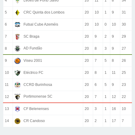
4
Leões de Porto Salvo
20
11
1
8
34
5
CRC Quinta dos Lombos
20
10
1
9
31
6
Futsal Cube Azeméis
20
10
0
10
30
7
SC Braga
20
9
2
9
29
AD Fundão
8
20
8
3
9
27
9
Viseu 2001
20
7
5
8
26
10
Eléctrico FC
20
8
1
11
25
11
CCRD Burinhosa
20
6
5
9
23
Portimonense SC
12
20
7
1
12
22
13
CF Belenenses
20
3
1
16
10
14
CR Candoso
20
2
1
17
7