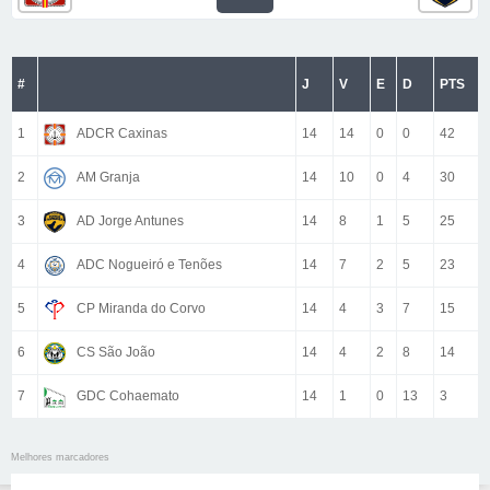
#
J
V
E
D
PTS
1
ADCR Caxinas
14
14
0
0
42
2
AM Granja
14
10
0
4
30
3
AD Jorge Antunes
14
8
1
5
25
4
ADC Nogueiró e Tenões
14
7
2
5
23
5
CP Miranda do Corvo
14
4
3
7
15
6
CS São João
14
4
2
8
14
7
GDC Cohaemato
14
1
0
13
3
Melhores marcadores