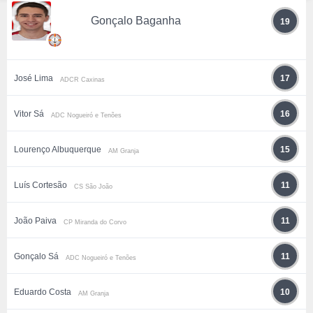
Gonçalo Baganha
19
José Lima
17
ADCR Caxinas
Vitor Sá
16
ADC Nogueiró e Tenões
Lourenço Albuquerque
15
AM Granja
Luís Cortesão
11
CS São João
João Paiva
11
CP Miranda do Corvo
Gonçalo Sá
11
ADC Nogueiró e Tenões
Eduardo Costa
10
AM Granja