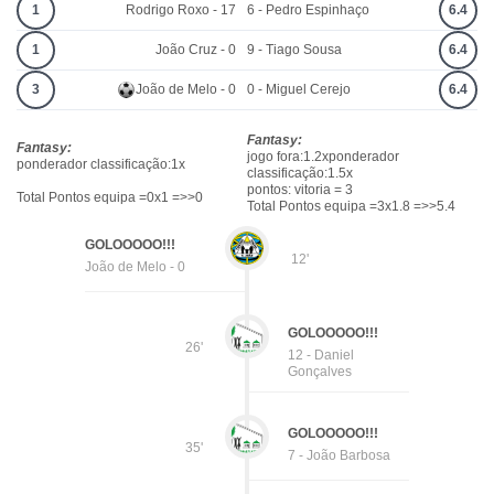
1
Rodrigo Roxo - 17
6 - Pedro Espinhaço
6.4
1
João Cruz - 0
9 - Tiago Sousa
6.4
3
João de Melo - 0
0 - Miguel Cerejo
6.4
Fantasy:
Fantasy:
jogo fora:1.2xponderador
ponderador classificação:1x
classificação:1.5x
pontos: vitoria = 3
Total Pontos equipa =0x1 =>>0
Total Pontos equipa =3x1.8 =>>5.4
GOLOOOOO!!!
12'
João de Melo - 0
GOLOOOOO!!!
26'
12 - Daniel
Gonçalves
GOLOOOOO!!!
35'
7 - João Barbosa