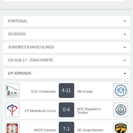
PORTUGAL
2019/2020
JUNIORES B MASCULINOS
CN SUB 17 - ZONA NORTE
14ª JORNADA
4-11
GDC Cohaemato
AM Granja
ADC Nogueiró e
0-4
CP Miranda do Corvo
Tenões
7-1
ADCR Caxinas
AD Jorge Antunes