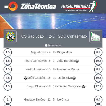
CS São João
2-3
GDC Cohaemato
terminado
1.5
Miguel Cruz - 4
2 - Diogo Mota
6.9
1.5
Pedro Gonçalves - 6
7 - João Barbosa
10.5
1.5
Pedro Loureiro - 15
8 - Alexandre Moura
6.9
3.5
João Capitão - 16
11 - João Silva
10.5
1.5
Diogo Oliveira - 18
12 - Daniel Gonçalves
17.7
1
Gustavo Simões - 11
5 - Ivo Crista
6.4