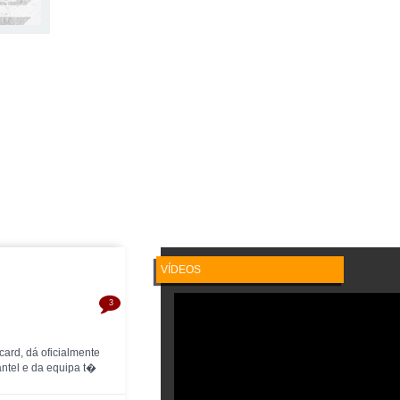
VÍDEOS
3
ard, dá oficialmente
ntel e da equipa t�